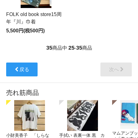
FOLK old book store15周
年『川』巾着
5,500円(税500円)
35
25
35
商品中
-
商品
戻る
次へ
売れ筋商品
マムアンブッ
小財美香子 「しらな
手拭い 表裏一体 黒 カ