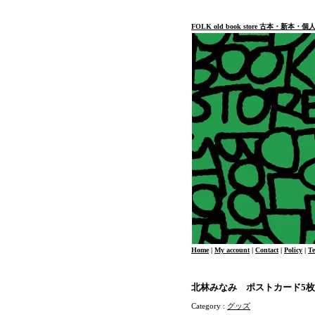
FOLK old book store 古本・新
Home
|
My account
|
Contact
|
Policy
|
T
北林みなみ ポストカード5
Category :
グッズ