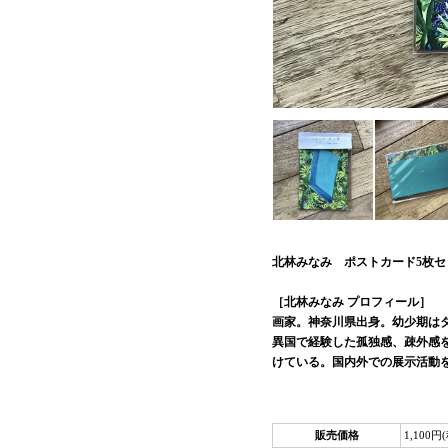
北林みなみ ポストカード5枚セ
［北林みなみ プロフィール］
画家。神奈川県出身。幼少期は
異国で経験した孤独感、疎外感
けている。国内外での展示活動
販売価格
1,100円