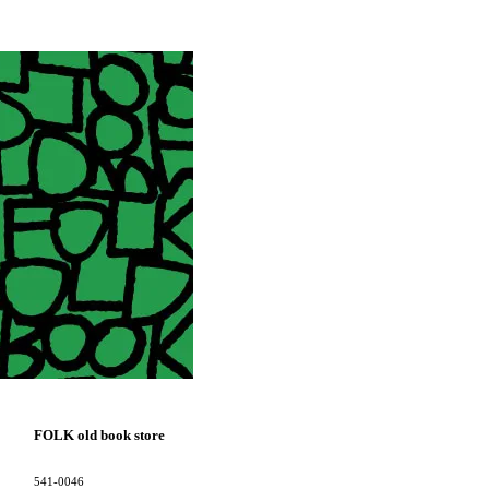
FOLK old book store
541-0046