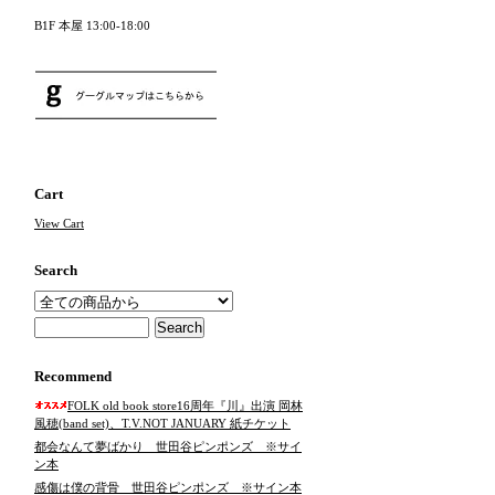
B1F 本屋 13:00-18:00
Cart
View Cart
Search
Recommend
FOLK old book store16周年『川』出演 岡林
風穂(band set)、T.V.NOT JANUARY 紙チケット
都会なんて夢ばかり 世田谷ピンポンズ ※サイ
ン本
感傷は僕の背骨 世田谷ピンポンズ ※サイン本