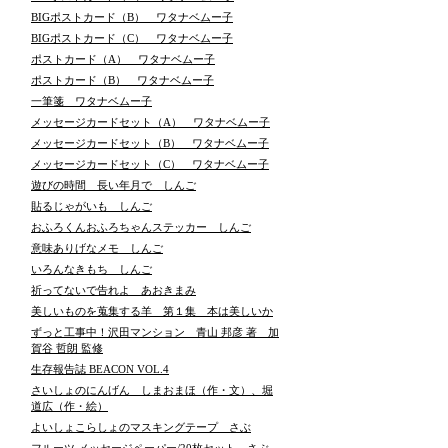
BIGポストカード（B） ワタナベムー子
BIGポストカード（C） ワタナベムー子
ポストカード（A） ワタナベムー子
ポストカード（B） ワタナベムー子
一筆箋 ワタナベムー子
メッセージカードセット（A） ワタナベムー子
メッセージカードセット（B） ワタナベムー子
メッセージカードセット（C） ワタナベムー子
遊びの時間 長い年月で しんご
貼るじゃがいも しんご
おふろくんおふろちゃんステッカー しんご
意味ありげなメモ しんご
いろんなきもち しんご
祈ってないで告れよ あおきまみ
美しいものを蒐集する羊 第１集 本は美しいか
ずっと工事中！沢田マンション 青山 邦彦 著 加
賀谷 哲朗 監修
生存報告誌 BEACON VOL.4
さいしょのにんげん しまおまほ（作・文）、堀
道広（作・絵）
よいしょこらしょのマスキングテープ さぶ