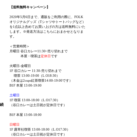
【送料無料キャンペーン】
2020年5月6日まで、通販をご利用の際に、FOLK
オリジナルグッズ（Tシャツやトートバッグなど）
を1点以上含めてお買い上げの方は送料無料にいた
します。※発送方法はこちらにおまかせとなりま
す。
＜営業時間＞
月曜日 谷口カレー11:30~売り切れまで
本屋・喫茶は
定休日
です
火曜日-金曜日
1F 谷口カレー 11:30-売り切れまで
喫茶 13:00-19:00（L.O18:30）
（木金は2cups紅茶喫茶14:00-19:00です）
B1F 本屋 13:00-19:00
土曜日
1F 喫茶 13:00-18:00（L.O17:30）
続
（谷口カレーは土日祝が定休日です）
B1F 本屋 13:00-18:00
日曜日
1F 露草社喫茶 13:00-18:00（L.O17:30）
（谷口カレーは土日祝が定休日です）