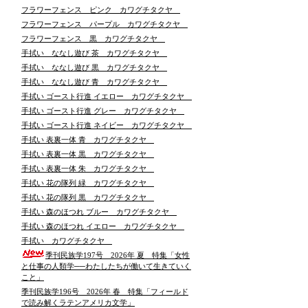
フラワーフェンス ピンク カワグチタクヤ
フラワーフェンス パープル カワグチタクヤ
フラワーフェンス 黒 カワグチタクヤ
手拭い ななし遊び 茶 カワグチタクヤ
手拭い ななし遊び 黒 カワグチタクヤ
手拭い ななし遊び 青 カワグチタクヤ
手拭い ゴースト行進 イエロー カワグチタクヤ
手拭い ゴースト行進 グレー カワグチタクヤ
手拭い ゴースト行進 ネイビー カワグチタクヤ
手拭い 表裏一体 青 カワグチタクヤ
手拭い 表裏一体 黒 カワグチタクヤ
手拭い 表裏一体 朱 カワグチタクヤ
手拭い 花の隊列 緑 カワグチタクヤ
手拭い 花の隊列 黒 カワグチタクヤ
手拭い 森のほつれ ブルー カワグチタクヤ
手拭い 森のほつれ イエロー カワグチタクヤ
手拭い カワグチタクヤ
季刊民族学197号 2026年 夏 特集「女性
と仕事の人類学──わたしたちが働いて生きていく
こと」
季刊民族学196号 2026年 春 特集「フィールド
で読み解くラテンアメリカ文学」