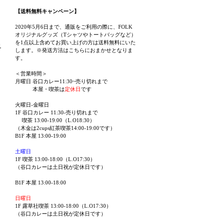
【送料無料キャンペーン】
2020年5月6日まで、通販をご利用の際に、FOLK
オリジナルグッズ（Tシャツやトートバッグなど）
を1点以上含めてお買い上げの方は送料無料にいた
ゥ
します。※発送方法はこちらにおまかせとなりま
す。
＜営業時間＞
月曜日 谷口カレー11:30~売り切れまで
本屋・喫茶は
定休日
です
火曜日-金曜日
1F 谷口カレー 11:30-売り切れまで
喫茶 13:00-19:00（L.O18:30）
（木金は2cups紅茶喫茶14:00-19:00です）
B1F 本屋 13:00-19:00
土曜日
1F 喫茶 13:00-18:00（L.O17:30）
（谷口カレーは土日祝が定休日です）
B1F 本屋 13:00-18:00
日曜日
1F 露草社喫茶 13:00-18:00（L.O17:30）
（谷口カレーは土日祝が定休日です）