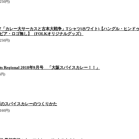
250円)
17「カレー大サーカスと古本大戦争」Tシャツ(ホワイト)【ハングル・ヒンド
ビア・ロゴ無し】（FOLKオリジナルグッズ）
250円)
ets Regional 2018年9月号 「大阪スパイスカレー！！」
6円)
西のスパイスカレーのつくりかた
160円)