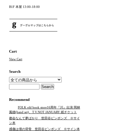
B1F 本屋 13:00-18:00
Cart
View Cart
Search
Recommend
FOLK old book store16周年『川』出演 岡林
風穂(band set)、T.V.NOT JANUARY 紙チケット
都会なんて夢ばかり 世田谷ピンポンズ ※サイ
ン本
感傷は僕の背骨 世田谷ピンポンズ ※サイン本