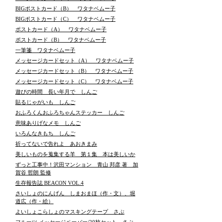
BIGポストカード（B） ワタナベムー子
BIGポストカード（C） ワタナベムー子
ポストカード（A） ワタナベムー子
ポストカード（B） ワタナベムー子
一筆箋 ワタナベムー子
メッセージカードセット（A） ワタナベムー子
メッセージカードセット（B） ワタナベムー子
メッセージカードセット（C） ワタナベムー子
遊びの時間 長い年月で しんご
貼るじゃがいも しんご
おふろくんおふろちゃんステッカー しんご
意味ありげなメモ しんご
いろんなきもち しんご
祈ってないで告れよ あおきまみ
美しいものを蒐集する羊 第１集 本は美しいか
ずっと工事中！沢田マンション 青山 邦彦 著 加
賀谷 哲朗 監修
生存報告誌 BEACON VOL.4
さいしょのにんげん しまおまほ（作・文）、堀
道広（作・絵）
よいしょこらしょのマスキングテープ さぶ