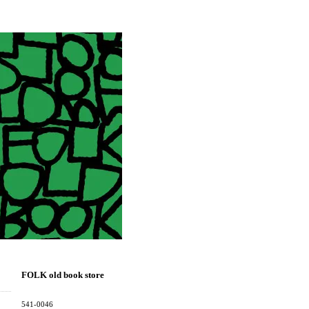
FOLK old book store
541-0046