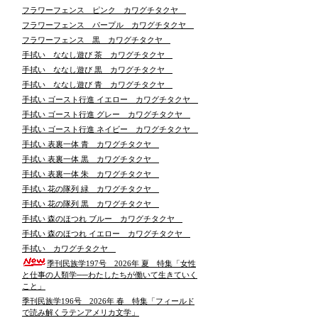
フラワーフェンス ピンク カワグチタクヤ
フラワーフェンス パープル カワグチタクヤ
フラワーフェンス 黒 カワグチタクヤ
手拭い ななし遊び 茶 カワグチタクヤ
手拭い ななし遊び 黒 カワグチタクヤ
手拭い ななし遊び 青 カワグチタクヤ
手拭い ゴースト行進 イエロー カワグチタクヤ
手拭い ゴースト行進 グレー カワグチタクヤ
手拭い ゴースト行進 ネイビー カワグチタクヤ
手拭い 表裏一体 青 カワグチタクヤ
手拭い 表裏一体 黒 カワグチタクヤ
手拭い 表裏一体 朱 カワグチタクヤ
手拭い 花の隊列 緑 カワグチタクヤ
手拭い 花の隊列 黒 カワグチタクヤ
手拭い 森のほつれ ブルー カワグチタクヤ
手拭い 森のほつれ イエロー カワグチタクヤ
手拭い カワグチタクヤ
季刊民族学197号 2026年 夏 特集「女性
と仕事の人類学──わたしたちが働いて生きていく
こと」
季刊民族学196号 2026年 春 特集「フィールド
で読み解くラテンアメリカ文学」