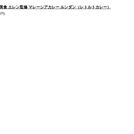
美食 エレン監修 マレーシアカレー ルンダン（レトルトカレー）
8円)