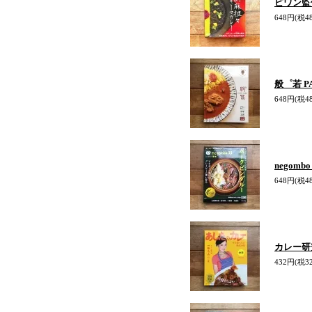
ピワン監
648円(税4
般゜若 P
648円(税4
negom
648円(税4
カレー研
432円(税3