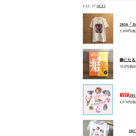
1-12 / 27
NEXT
2016
3,300円(税
癖になる
763円(税6
2
4,074円(税
20