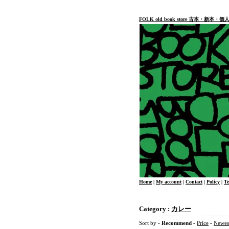
FOLK old book store 古本・新
Home
|
My account
|
Contact
|
Policy
|
T
Category :
カレー
Sort by -
Recommend
-
Price
-
Newes