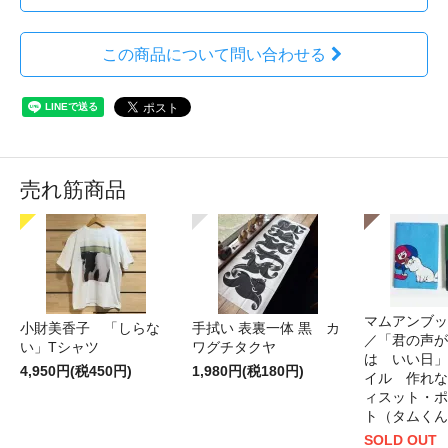
この商品について問い合わせる
売れ筋商品
マムアンブッ
小財美香子 「しらな
手拭い 表裏一体 黒 カ
／「君の声が
い」Tシャツ
ワグチタクヤ
は いい日」
4,950円(税450円)
1,980円(税180円)
イル 作れな
ィスット・ポ
ト（タムくん
SOLD OUT