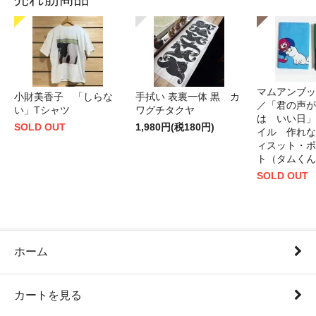
マムアンブッ
小財美香子 「しらな
手拭い 表裏一体 黒 カ
／「君の声が
い」Tシャツ
ワグチタクヤ
は いい日」
SOLD OUT
1,980円(税180円)
イル 作れな
ィスット・ポ
ト（タムくん
SOLD OUT
ホーム
カートを見る