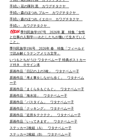
手拭い 花の隊列 黒 カワグチタクヤ
手拭い 森のほつれ ブルー カワグチタクヤ
手拭い 森のほつれ イエロー カワグチタクヤ
手拭い カワグチタクヤ
季刊民族学197号 2026年 夏 特集「女性
と仕事の人類学──わたしたちが働いて生きていく
こと」
季刊民族学196号 2026年 春 特集「フィールド
で読み解くラテンアメリカ文学」
いつもとちがうひ ワタナベムー子 特典ポストカー
ド付き ※サイン本
原画作品「日記の上の3枚」 ワタナベムー子
原画作品「考え事をしながら歩く」 ワタナベム
ー子
原画作品「まくらをもぐもぐ」 ワタナベムー子
原画作品「海水浴」 ワタナベムー子
原画作品「バスタイム」 ワタナベムー子
原画作品「クッキング」 ワタナベムー子
原画作品「近所をテクテク」 ワタナベムー子
原画作品「いってきます」 ワタナベムー子
ステッカー2枚組（A） ワタナベムー子
ステッカー2枚組（B） ワタナベムー子