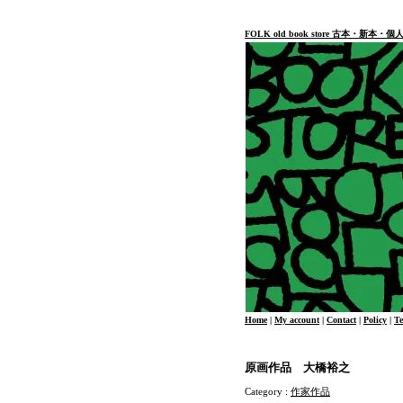
FOLK old book store 古本・新
Home
|
My account
|
Contact
|
Policy
|
T
原画作品 大橋裕之
Category :
作家作品