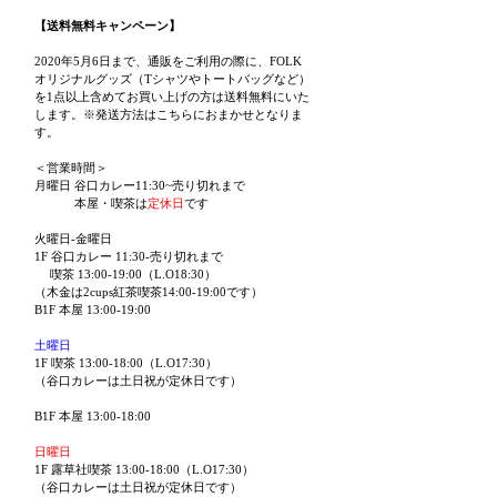
【送料無料キャンペーン】
2020年5月6日まで、通販をご利用の際に、FOLK
オリジナルグッズ（Tシャツやトートバッグなど）
を1点以上含めてお買い上げの方は送料無料にいた
します。※発送方法はこちらにおまかせとなりま
す。
＜営業時間＞
月曜日 谷口カレー11:30~売り切れまで
本屋・喫茶は
定休日
です
火曜日-金曜日
1F 谷口カレー 11:30-売り切れまで
喫茶 13:00-19:00（L.O18:30）
（木金は2cups紅茶喫茶14:00-19:00です）
B1F 本屋 13:00-19:00
土曜日
1F 喫茶 13:00-18:00（L.O17:30）
（谷口カレーは土日祝が定休日です）
B1F 本屋 13:00-18:00
日曜日
1F 露草社喫茶 13:00-18:00（L.O17:30）
（谷口カレーは土日祝が定休日です）