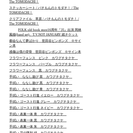
The TOMODACHI！
ステッカーシート / パチもんのトモダチ！ / The
TOMODACHI！
クリアファイル 草原 / パチもんのトモダチ！ /
The TOMODACHI！
FOLK old book store16周年『川』出演 岡林
風穂(band set)、T.V.NOT JANUARY 紙チケット
都会なんて夢ばかり 世田谷ピンポンズ ※サイ
ン本
感傷は僕の背骨 世田谷ピンポンズ ※サイン本
フラワーフェンス ピンク カワグチタクヤ
フラワーフェンス パープル カワグチタクヤ
フラワーフェンス 黒 カワグチタクヤ
手拭い ななし遊び 茶 カワグチタクヤ
手拭い ななし遊び 黒 カワグチタクヤ
手拭い ななし遊び 青 カワグチタクヤ
手拭い ゴースト行進 イエロー カワグチタクヤ
手拭い ゴースト行進 グレー カワグチタクヤ
手拭い ゴースト行進 ネイビー カワグチタクヤ
手拭い 表裏一体 青 カワグチタクヤ
手拭い 表裏一体 黒 カワグチタクヤ
手拭い 表裏一体 朱 カワグチタクヤ
手拭い 花の隊列 緑 カワグチタクヤ