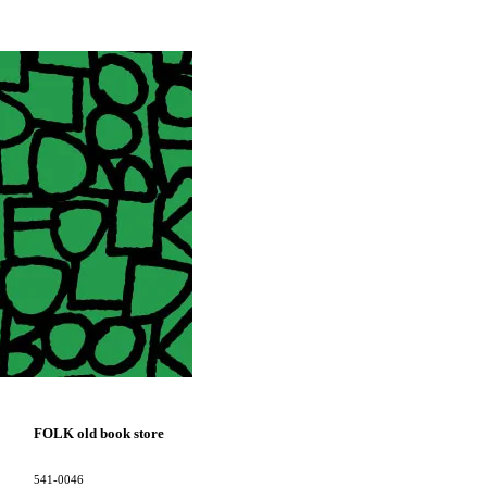
FOLK old book store
541-0046