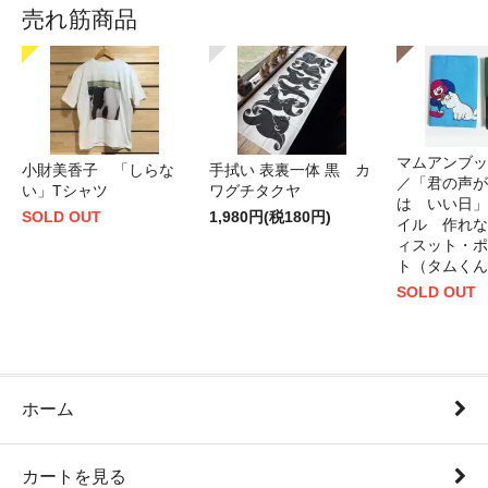
売れ筋商品
マムアンブッ
小財美香子 「しらな
手拭い 表裏一体 黒 カ
／「君の声が
い」Tシャツ
ワグチタクヤ
は いい日」
SOLD OUT
1,980円(税180円)
イル 作れな
ィスット・ポ
ト（タムくん
SOLD OUT
ホーム
カートを見る