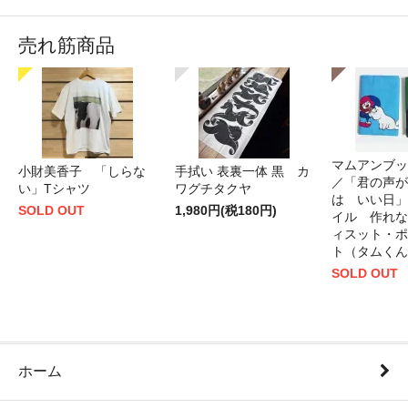
売れ筋商品
マムアンブッ
小財美香子 「しらな
手拭い 表裏一体 黒 カ
／「君の声が
い」Tシャツ
ワグチタクヤ
は いい日」
SOLD OUT
1,980円(税180円)
イル 作れな
ィスット・ポ
ト（タムくん
SOLD OUT
ホーム