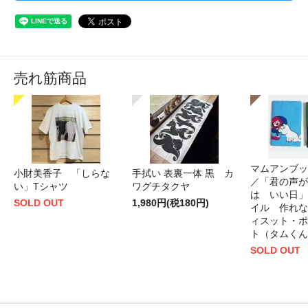
売れ筋商品
マムアンブッ
小財美香子 「しらな
手拭い 表裏一体 黒 カ
／「君の声が
い」Tシャツ
ワグチタクヤ
は いい日」
SOLD OUT
1,980円(税180円)
イル 作れな
ィスット・ポ
ト（タムくん
SOLD OUT