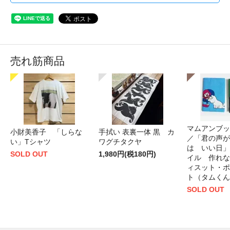
売れ筋商品
マムアンブッ
小財美香子 「しらな
手拭い 表裏一体 黒 カ
／「君の声が
い」Tシャツ
ワグチタクヤ
は いい日」
SOLD OUT
1,980円(税180円)
イル 作れな
ィスット・ポ
ト（タムくん
SOLD OUT