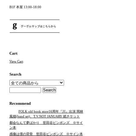
B1F 本屋 13:00-18:00
Cart
View Cart
Search
Recommend
FOLK old book store16周年『川』出演 岡林
風穂(band set)、T.V.NOT JANUARY 紙チケット
都会なんて夢ばかり 世田谷ピンポンズ ※サイ
ン本
感傷は僕の背骨 世田谷ピンポンズ ※サイン本