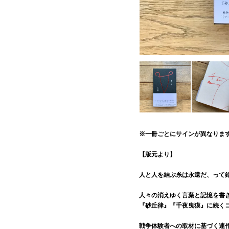
※一冊ごとにサインが異なりま
【版元より】
人と人を結ぶ糸は永遠だ、って
人々の消えゆく言葉と記憶を書
『砂丘律』『千夜曳獏』に続く
戦争体験者への取材に基づく連