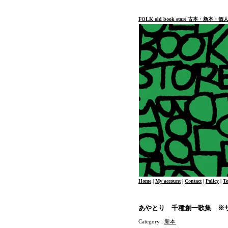
FOLK old book store 古本・新
Home
|
My account
|
Contact
|
Policy
|
T
あやとり 千種創一歌集 ※
Category :
新本