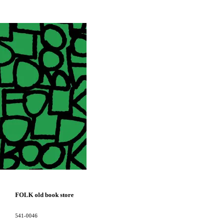
FOLK old book store
541-0046