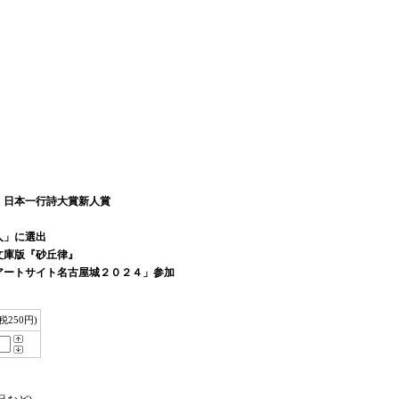
賞、日本一行詩大賞新人賞
人」に選出
文庫版『砂丘律』
「アートサイト名古屋城２０２４」参加
(税250円)