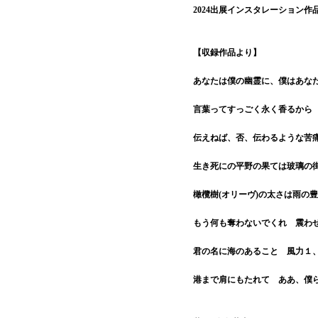
2024出展インスタレーション作
【収録作品より】
あなたは僕の幽霊に、僕はあな
言葉ってすっごく永く香るから
伝えねば、否、伝わるような苦
生き死にの平野の果ては玻璃の
橄欖樹(オリーヴ)の太さは雨の
もう何も奪わないでくれ 震わ
君の名に海のあること 風力１
港まで肩にもたれて ああ、僕