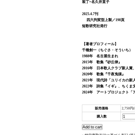
装丁=名久井直子
2025.4.7刊
四六判変型上製／198頁
短歌研究社発行
【著者プロフィール】
千種創一（ちぐさ・そういち）
1988年 名古屋生まれ
2015年 歌集『砂丘律』
2016年 日本歌人クラブ新人
2020年 歌集『千夜曳獏』
2021年 現代詩「ユリイカの新
2022年 詩集『イギ』、ちくま
2024年 アートプロジェクト
販売価格
2,750円
購入数