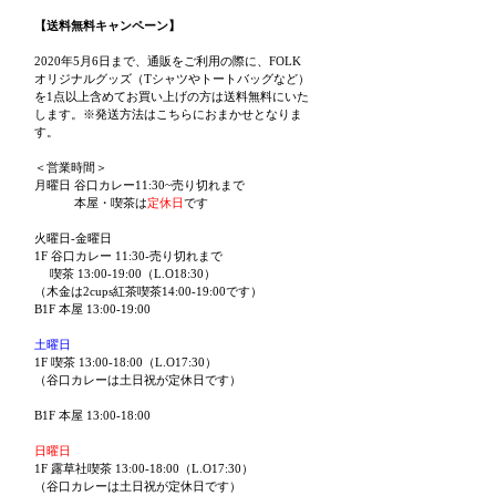
【送料無料キャンペーン】
2020年5月6日まで、通販をご利用の際に、FOLK
オリジナルグッズ（Tシャツやトートバッグなど）
を1点以上含めてお買い上げの方は送料無料にいた
します。※発送方法はこちらにおまかせとなりま
す。
＜営業時間＞
月曜日 谷口カレー11:30~売り切れまで
本屋・喫茶は
定休日
です
火曜日-金曜日
1F 谷口カレー 11:30-売り切れまで
喫茶 13:00-19:00（L.O18:30）
（木金は2cups紅茶喫茶14:00-19:00です）
B1F 本屋 13:00-19:00
土曜日
1F 喫茶 13:00-18:00（L.O17:30）
（谷口カレーは土日祝が定休日です）
B1F 本屋 13:00-18:00
日曜日
1F 露草社喫茶 13:00-18:00（L.O17:30）
（谷口カレーは土日祝が定休日です）