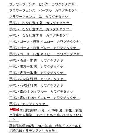
フラワーフェンス ピンク カワグチタクヤ
フラワーフェンス パープル カワグチタクヤ
フラワーフェンス 黒 カワグチタクヤ
手拭い ななし遊び 茶 カワグチタクヤ
手拭い ななし遊び 黒 カワグチタクヤ
手拭い ななし遊び 青 カワグチタクヤ
手拭い ゴースト行進 イエロー カワグチタクヤ
手拭い ゴースト行進 グレー カワグチタクヤ
手拭い ゴースト行進 ネイビー カワグチタクヤ
手拭い 表裏一体 青 カワグチタクヤ
手拭い 表裏一体 黒 カワグチタクヤ
手拭い 表裏一体 朱 カワグチタクヤ
手拭い 花の隊列 緑 カワグチタクヤ
手拭い 花の隊列 黒 カワグチタクヤ
手拭い 森のほつれ ブルー カワグチタクヤ
手拭い 森のほつれ イエロー カワグチタクヤ
手拭い カワグチタクヤ
季刊民族学197号 2026年 夏 特集「女性
と仕事の人類学──わたしたちが働いて生きていく
こと」
季刊民族学196号 2026年 春 特集「フィールド
で読み解くラテンアメリカ文学」