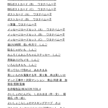
BIGポストカード（B） ワタナベムー子
BIGポストカード（C） ワタナベムー子
ポストカード（A） ワタナベムー子
ポストカード（B） ワタナベムー子
一筆箋 ワタナベムー子
メッセージカードセット（A） ワタナベムー子
メッセージカードセット（B） ワタナベムー子
メッセージカードセット（C） ワタナベムー子
遊びの時間 長い年月で しんご
貼るじゃがいも しんご
おふろくんおふろちゃんステッカー しんご
意味ありげなメモ しんご
いろんなきもち しんご
祈ってないで告れよ あおきまみ
美しいものを蒐集する羊 第１集 本は美しいか
ずっと工事中！沢田マンション 青山 邦彦 著 加
賀谷 哲朗 監修
生存報告誌 BEACON VOL.4
さいしょのにんげん しまおまほ（作・文）、堀
道広（作・絵）
よいしょこらしょのマスキングテープ さぶ