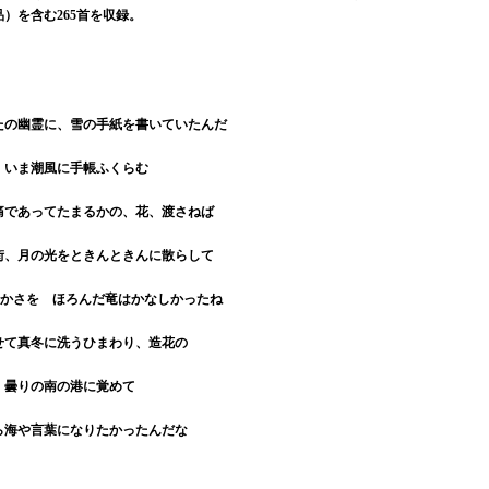
品）を含む265首を収録。
たの幽霊に、雪の手紙を書いていたんだ
 いま潮風に手帳ふくらむ
痛であってたまるかの、花、渡さねば
街、月の光をときんときんに散らして
豊かさを ほろんだ竜はかなしかったね
せて真冬に洗うひまわり、造花の
、曇りの南の港に覚めて
ら海や言葉になりたかったんだな