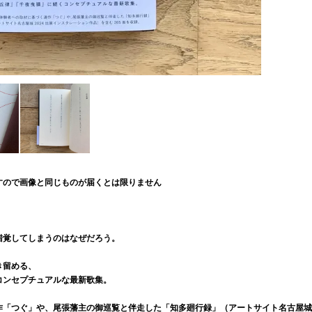
すので画像と同じものが届くとは限りません
錯覚してしまうのはなぜだろう。
き留める、
コンセプチュアルな最新歌集。
作「つぐ」や、尾張藩主の御巡覧と伴走した「知多廻行録」（アートサイト名古屋城