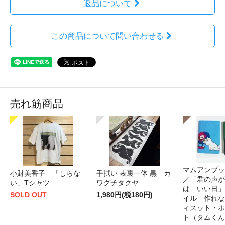
返品について
この商品について問い合わせる
売れ筋商品
マムアンブッ
小財美香子 「しらな
手拭い 表裏一体 黒 カ
／「君の声が
い」Tシャツ
ワグチタクヤ
は いい日」
SOLD OUT
1,980円(税180円)
イル 作れな
ィスット・ポ
ト（タムくん