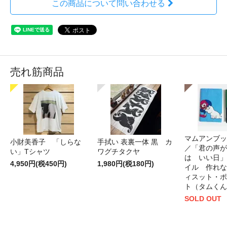
この商品について問い合わせる
売れ筋商品
マムアンブッ
小財美香子 「しらな
手拭い 表裏一体 黒 カ
／「君の声が
い」Tシャツ
ワグチタクヤ
は いい日」
4,950円(税450円)
1,980円(税180円)
イル 作れな
ィスット・ポ
ト（タムくん
SOLD OUT