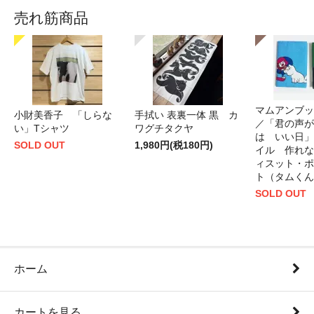
売れ筋商品
マムアンブッ
小財美香子 「しらな
手拭い 表裏一体 黒 カ
／「君の声が
い」Tシャツ
ワグチタクヤ
は いい日」
SOLD OUT
1,980円(税180円)
イル 作れな
ィスット・ポ
ト（タムくん
SOLD OUT
ホーム
カートを見る