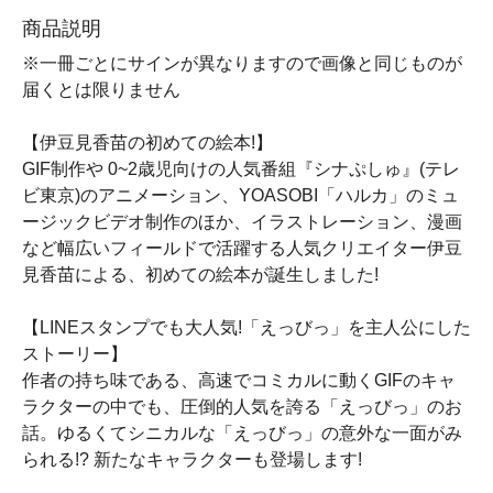
商品説明
※一冊ごとにサインが異なりますので画像と同じものが
届くとは限りません
【伊豆見香苗の初めての絵本!】
GIF制作や 0~2歳児向けの人気番組『シナぷしゅ』(テレ
ビ東京)のアニメーション、YOASOBI「ハルカ」のミュ
ージックビデオ制作のほか、イラストレーション、漫画
など幅広いフィールドで活躍する人気クリエイター伊豆
見香苗による、初めての絵本が誕生しました!
【LINEスタンプでも大人気!「えっびっ」を主人公にした
ストーリー】
作者の持ち味である、高速でコミカルに動くGIFのキャ
ラクターの中でも、圧倒的人気を誇る「えっびっ」のお
話。ゆるくてシニカルな「えっびっ」の意外な一面がみ
られる!? 新たなキャラクターも登場します!