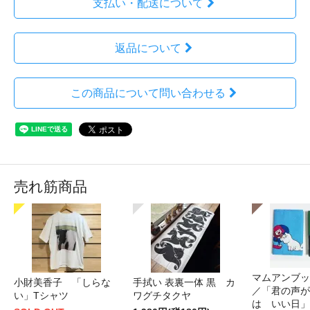
支払い・配送について
返品について
この商品について問い合わせる
売れ筋商品
マムアンブッ
小財美香子 「しらな
手拭い 表裏一体 黒 カ
／「君の声が
い」Tシャツ
ワグチタクヤ
は いい日」