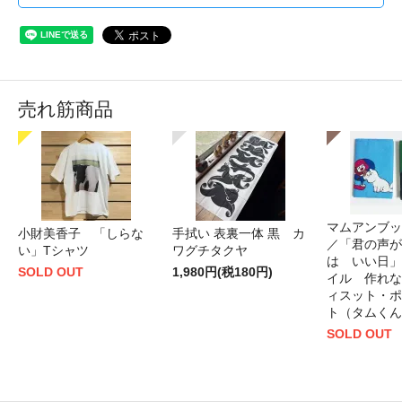
売れ筋商品
マムアンブッ
小財美香子 「しらな
手拭い 表裏一体 黒 カ
／「君の声が
い」Tシャツ
ワグチタクヤ
は いい日」
SOLD OUT
1,980円(税180円)
イル 作れな
ィスット・ポ
ト（タムくん
SOLD OUT