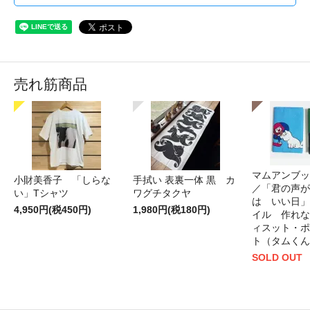
売れ筋商品
マムアンブッ
小財美香子 「しらな
手拭い 表裏一体 黒 カ
／「君の声が
い」Tシャツ
ワグチタクヤ
は いい日」
4,950円(税450円)
1,980円(税180円)
イル 作れな
ィスット・ポ
ト（タムくん
SOLD OUT