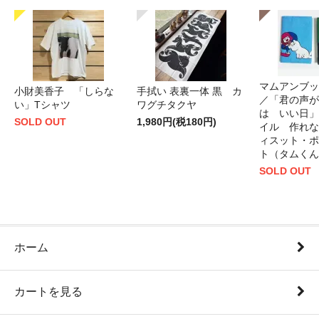
マムアンブッ
小財美香子 「しらな
手拭い 表裏一体 黒 カ
／「君の声が
い」Tシャツ
ワグチタクヤ
は いい日」
SOLD OUT
1,980円(税180円)
イル 作れな
ィスット・ポ
ト（タムくん
SOLD OUT
ホーム
カートを見る