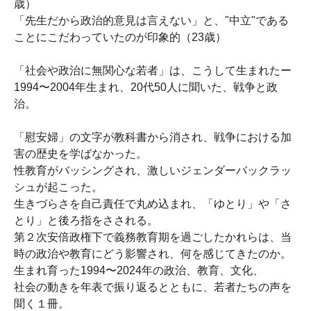
歳）
「先生だから政治的意見は言えない」と、"中立"である
ことにこだわっていたのが印象的（23歳）
「社会や政治に無関心な若者」は、こうして生まれたー
1994〜2004年生まれ、20代50人に聞いた、戦争と政
治。
「慰安婦」の文字が教科書から消され、戦争における加
害の歴史を学ばなかった。
性教育がバッシングされ、激しいジェンダーバックラッ
シュが起こった。
生きづらさを自己責任で丸め込まれ、「ゆとり」や「さ
とり」と後ろ指をさされる。
第２次安倍政権下で義務教育期を過ごしたかれらは、当
時の政治や教育にどう影響され、何を感じてきたのか。
生まれ育った1994〜2024年の政治、教育、文化、
社会の動きを年表で振り返るとともに、若者たちの声を
聞く１冊。