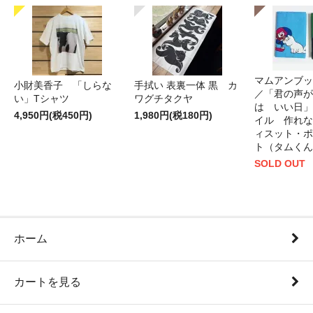
マムアンブッ
小財美香子 「しらな
手拭い 表裏一体 黒 カ
／「君の声が
い」Tシャツ
ワグチタクヤ
は いい日」
4,950円(税450円)
1,980円(税180円)
イル 作れな
ィスット・ポ
ト（タムくん
SOLD OUT
ホーム
カートを見る