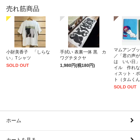
売れ筋商品
マムアンブッ
小財美香子 「しらな
手拭い 表裏一体 黒 カ
／「君の声が
い」Tシャツ
ワグチタクヤ
は いい日」
SOLD OUT
1,980円(税180円)
イル 作れな
ィスット・ポ
ト（タムくん
SOLD OUT
ホーム
カートを見る