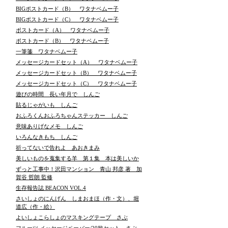
BIGポストカード（B） ワタナベムー子
BIGポストカード（C） ワタナベムー子
ポストカード（A） ワタナベムー子
ポストカード（B） ワタナベムー子
一筆箋 ワタナベムー子
メッセージカードセット（A） ワタナベムー子
メッセージカードセット（B） ワタナベムー子
メッセージカードセット（C） ワタナベムー子
遊びの時間 長い年月で しんご
貼るじゃがいも しんご
おふろくんおふろちゃんステッカー しんご
意味ありげなメモ しんご
いろんなきもち しんご
祈ってないで告れよ あおきまみ
美しいものを蒐集する羊 第１集 本は美しいか
ずっと工事中！沢田マンション 青山 邦彦 著 加
賀谷 哲朗 監修
生存報告誌 BEACON VOL.4
さいしょのにんげん しまおまほ（作・文）、堀
道広（作・絵）
よいしょこらしょのマスキングテープ さぶ