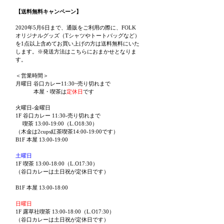
【送料無料キャンペーン】
2020年5月6日まで、通販をご利用の際に、FOLK
オリジナルグッズ（Tシャツやトートバッグなど）
を1点以上含めてお買い上げの方は送料無料にいた
します。※発送方法はこちらにおまかせとなりま
す。
＜営業時間＞
月曜日 谷口カレー11:30~売り切れまで
本屋・喫茶は
定休日
です
火曜日-金曜日
1F 谷口カレー 11:30-売り切れまで
喫茶 13:00-19:00（L.O18:30）
（木金は2cups紅茶喫茶14:00-19:00です）
B1F 本屋 13:00-19:00
土曜日
1F 喫茶 13:00-18:00（L.O17:30）
（谷口カレーは土日祝が定休日です）
B1F 本屋 13:00-18:00
日曜日
1F 露草社喫茶 13:00-18:00（L.O17:30）
（谷口カレーは土日祝が定休日です）