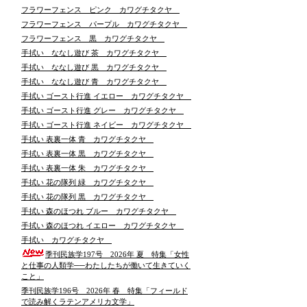
フラワーフェンス ピンク カワグチタクヤ
フラワーフェンス パープル カワグチタクヤ
フラワーフェンス 黒 カワグチタクヤ
手拭い ななし遊び 茶 カワグチタクヤ
手拭い ななし遊び 黒 カワグチタクヤ
手拭い ななし遊び 青 カワグチタクヤ
手拭い ゴースト行進 イエロー カワグチタクヤ
手拭い ゴースト行進 グレー カワグチタクヤ
手拭い ゴースト行進 ネイビー カワグチタクヤ
手拭い 表裏一体 青 カワグチタクヤ
手拭い 表裏一体 黒 カワグチタクヤ
手拭い 表裏一体 朱 カワグチタクヤ
手拭い 花の隊列 緑 カワグチタクヤ
手拭い 花の隊列 黒 カワグチタクヤ
手拭い 森のほつれ ブルー カワグチタクヤ
手拭い 森のほつれ イエロー カワグチタクヤ
手拭い カワグチタクヤ
季刊民族学197号 2026年 夏 特集「女性
と仕事の人類学──わたしたちが働いて生きていく
こと」
季刊民族学196号 2026年 春 特集「フィールド
で読み解くラテンアメリカ文学」