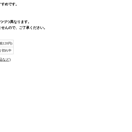
すすめです。
一つづつ異なります。
ませんので、ご了承ください。
(税120円)
り切れ中
品など)