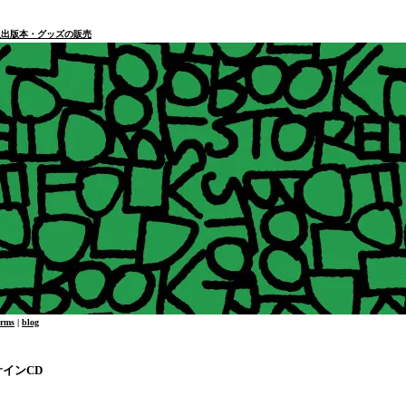
本・個人出版本・グッズの販売
erms
|
blog
サインCD