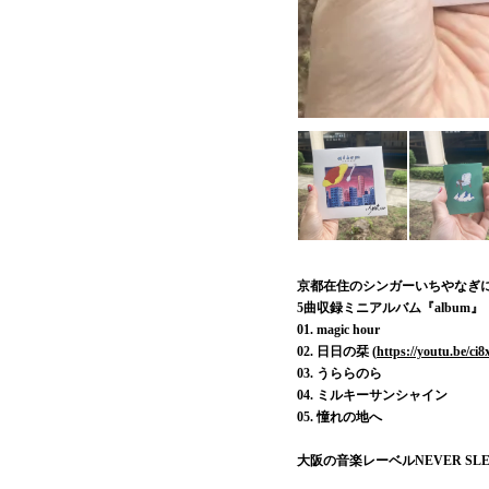
京都在住のシンガーいちやなぎ
5曲収録ミニアルバム『album』
01. magic hour
02. 日日の栞 (
https://youtu.be/c
03. うららのら
04. ミルキーサンシャイン
05. 憧れの地へ
大阪の音楽レーベルNEVER SL