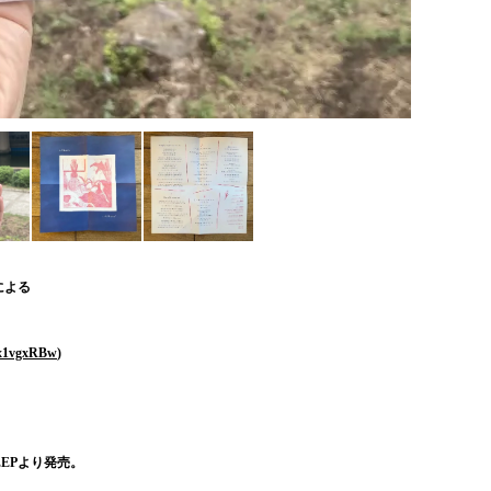
による
i8x1vgxRBw
)
EEPより発売。