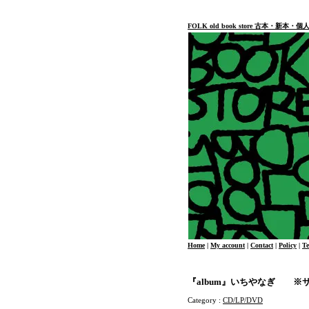
FOLK old book store 古本・新
Home
|
My account
|
Contact
|
Policy
|
T
『album』いちやなぎ ※
Category :
CD/LP/DVD