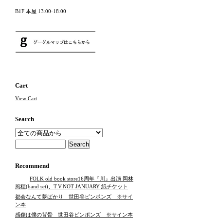
B1F 本屋 13:00-18:00
Cart
View Cart
Search
Recommend
FOLK old book store16周年『川』出演 岡林
風穂(band set)、T.V.NOT JANUARY 紙チケット
都会なんて夢ばかり 世田谷ピンポンズ ※サイ
ン本
感傷は僕の背骨 世田谷ピンポンズ ※サイン本