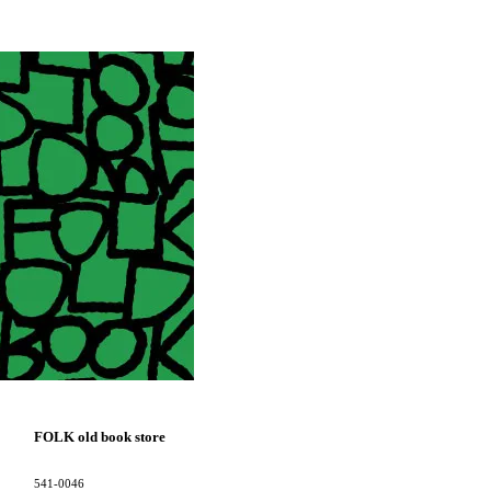
FOLK old book store
541-0046