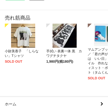
売れ筋商品
マムアンブッ
小財美香子 「しらな
手拭い 表裏一体 黒 カ
／「君の声が
い」Tシャツ
ワグチタクヤ
は いい日」
SOLD OUT
1,980円(税180円)
イル 作れな
ィスット・ポ
ト（タムくん
SOLD OUT
ホーム