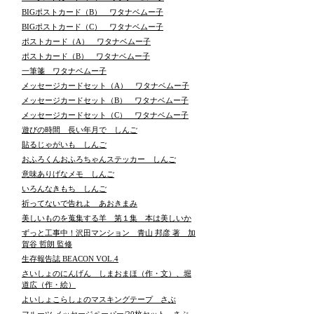
BIGポストカード（B） ワタナベムー子
BIGポストカード（C） ワタナベムー子
ポストカード（A） ワタナベムー子
ポストカード（B） ワタナベムー子
一筆箋 ワタナベムー子
メッセージカードセット（A） ワタナベムー子
メッセージカードセット（B） ワタナベムー子
メッセージカードセット（C） ワタナベムー子
遊びの時間 長い年月で しんご
貼るじゃがいも しんご
おふろくんおふろちゃんステッカー しんご
意味ありげなメモ しんご
いろんなきもち しんご
祈ってないで告れよ あおきまみ
美しいものを蒐集する羊 第１集 本は美しいか
ずっと工事中！沢田マンション 青山 邦彦 著 加
賀谷 哲朗 監修
生存報告誌 BEACON VOL.4
さいしょのにんげん しまおまほ（作・文）、堀
道広（作・絵）
よいしょこらしょのマスキングテープ さぶ