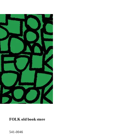
FOLK old book store
541-0046