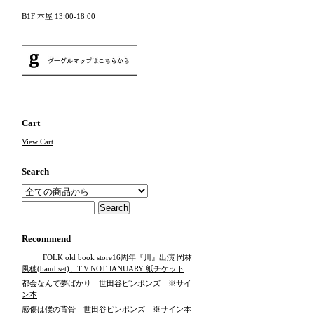
B1F 本屋 13:00-18:00
Cart
View Cart
Search
Recommend
FOLK old book store16周年『川』出演 岡林
風穂(band set)、T.V.NOT JANUARY 紙チケット
都会なんて夢ばかり 世田谷ピンポンズ ※サイ
ン本
感傷は僕の背骨 世田谷ピンポンズ ※サイン本