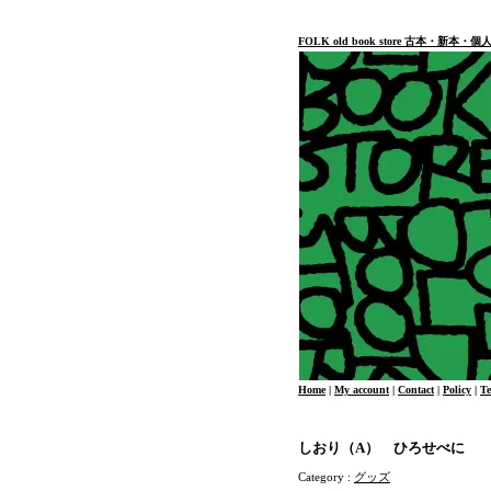
FOLK old book store 古本・新
Home
|
My account
|
Contact
|
Policy
|
T
しおり（A） ひろせべに
Category :
グッズ