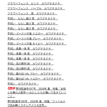
フラワーフェンス ピンク カワグチタクヤ
フラワーフェンス パープル カワグチタクヤ
フラワーフェンス 黒 カワグチタクヤ
手拭い ななし遊び 茶 カワグチタクヤ
手拭い ななし遊び 黒 カワグチタクヤ
手拭い ななし遊び 青 カワグチタクヤ
手拭い ゴースト行進 イエロー カワグチタクヤ
手拭い ゴースト行進 グレー カワグチタクヤ
手拭い ゴースト行進 ネイビー カワグチタクヤ
手拭い 表裏一体 青 カワグチタクヤ
手拭い 表裏一体 黒 カワグチタクヤ
手拭い 表裏一体 朱 カワグチタクヤ
手拭い 花の隊列 緑 カワグチタクヤ
手拭い 花の隊列 黒 カワグチタクヤ
手拭い 森のほつれ ブルー カワグチタクヤ
手拭い 森のほつれ イエロー カワグチタクヤ
手拭い カワグチタクヤ
季刊民族学197号 2026年 夏 特集「女性
と仕事の人類学──わたしたちが働いて生きていく
こと」
季刊民族学196号 2026年 春 特集「フィールド
で読み解くラテンアメリカ文学」