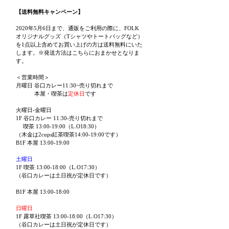
【送料無料キャンペーン】
2020年5月6日まで、通販をご利用の際に、FOLK
オリジナルグッズ（Tシャツやトートバッグなど）
を1点以上含めてお買い上げの方は送料無料にいた
します。※発送方法はこちらにおまかせとなりま
す。
＜営業時間＞
月曜日 谷口カレー11:30~売り切れまで
本屋・喫茶は
定休日
です
火曜日-金曜日
1F 谷口カレー 11:30-売り切れまで
喫茶 13:00-19:00（L.O18:30）
（木金は2cups紅茶喫茶14:00-19:00です）
B1F 本屋 13:00-19:00
土曜日
1F 喫茶 13:00-18:00（L.O17:30）
（谷口カレーは土日祝が定休日です）
B1F 本屋 13:00-18:00
日曜日
1F 露草社喫茶 13:00-18:00（L.O17:30）
（谷口カレーは土日祝が定休日です）