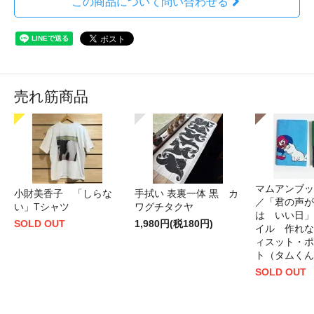
この商品について問い合わせる
売れ筋商品
マムアンブッ
小財美香子 「しらな
手拭い 表裏一体 黒 カ
／「君の声が
い」Tシャツ
ワグチタクヤ
は いい日」
SOLD OUT
1,980円(税180円)
イル 作れな
ィスット・ポ
ト（タムくん
SOLD OUT