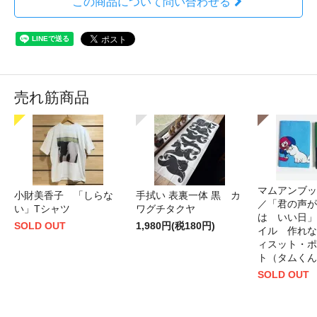
この商品について問い合わせる
売れ筋商品
マムアンブッ
小財美香子 「しらな
手拭い 表裏一体 黒 カ
／「君の声が
い」Tシャツ
ワグチタクヤ
は いい日」
SOLD OUT
1,980円(税180円)
イル 作れな
ィスット・ポ
ト（タムくん
SOLD OUT