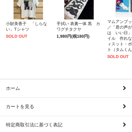
マムアンブッ
小財美香子 「しらな
手拭い 表裏一体 黒 カ
／「君の声が
い」Tシャツ
ワグチタクヤ
は いい日」
SOLD OUT
1,980円(税180円)
イル 作れな
ィスット・ポ
ト（タムくん
SOLD OUT
ホーム
カートを見る
特定商取引法に基づく表記