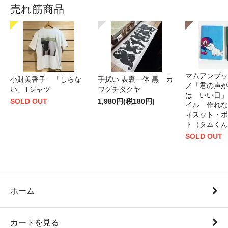
売れ筋商品
マムアンブッ
小財美香子 「しらな
手拭い 表裏一体 黒 カ
／「君の声が
い」Tシャツ
ワグチタクヤ
は いい日」
SOLD OUT
1,980円(税180円)
イル 作れな
ィスット・ポ
ト（タムくん
SOLD OUT
ホーム
カートを見る