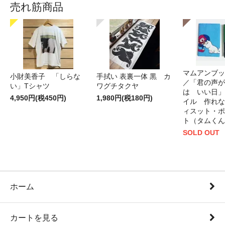
売れ筋商品
マムアンブッ
小財美香子 「しらな
手拭い 表裏一体 黒 カ
／「君の声が
い」Tシャツ
ワグチタクヤ
は いい日」
4,950円(税450円)
1,980円(税180円)
イル 作れな
ィスット・ポ
ト（タムくん
SOLD OUT
ホーム
カートを見る