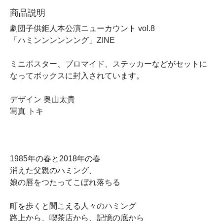
商品説明
劇団子供鉅人本公演ニューカウント vol.8
「ハミンンンンンング」ZINE
ミニポスター、ブロマイド、ステッカーなどがセットに
なってボックスに封入されています。
デザイン 奥山太貴
写真 トキ
1985年の春と2018年の春
消えた父親のハミング、
娘の唇をつたってこぼれ落ちる
町を歩くと聞こえる人々のハミング
路上から、喫茶店から、記憶の底から