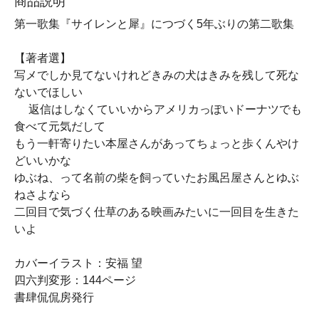
商品説明
第一歌集『サイレンと犀』につづく5年ぶりの第二歌集
【著者選】
写メでしか見てないけれどきみの犬はきみを残して死な
ないでほしい
返信はしなくていいからアメリカっぽいドーナツでも
食べて元気だして
もう一軒寄りたい本屋さんがあってちょっと歩くんやけ
どいいかな
ゆぶね、って名前の柴を飼っていたお風呂屋さんとゆぶ
ねさよなら
二回目で気づく仕草のある映画みたいに一回目を生きた
いよ
カバーイラスト：安福 望
四六判変形：144ページ
書肆侃侃房発行