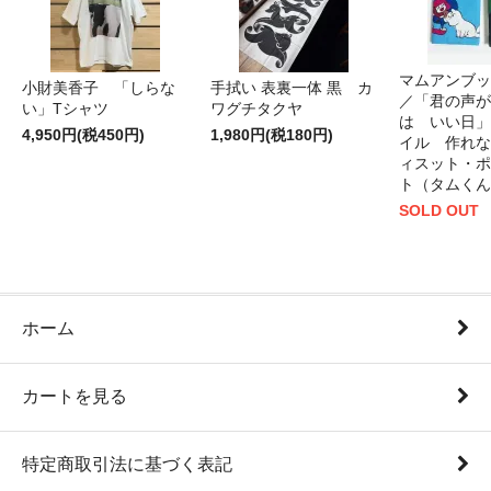
マムアンブッ
小財美香子 「しらな
手拭い 表裏一体 黒 カ
／「君の声が
い」Tシャツ
ワグチタクヤ
は いい日」
4,950円(税450円)
1,980円(税180円)
イル 作れな
ィスット・ポ
ト（タムくん
SOLD OUT
ホーム
カートを見る
特定商取引法に基づく表記