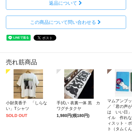
返品について
この商品について問い合わせる
売れ筋商品
マムアンブッ
小財美香子 「しらな
手拭い 表裏一体 黒 カ
／「君の声が
い」Tシャツ
ワグチタクヤ
は いい日」
SOLD OUT
1,980円(税180円)
イル 作れな
ィスット・ポ
ト（タムくん