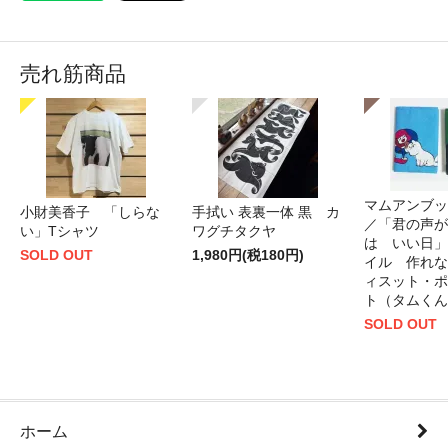
売れ筋商品
マムアンブッ
小財美香子 「しらな
手拭い 表裏一体 黒 カ
／「君の声が
い」Tシャツ
ワグチタクヤ
は いい日」
SOLD OUT
1,980円(税180円)
イル 作れな
ィスット・ポ
ト（タムくん
SOLD OUT
ホーム