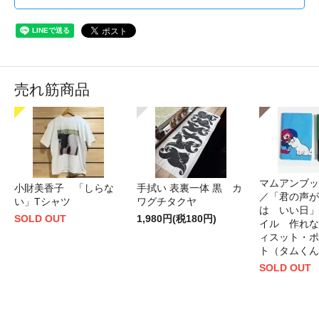
売れ筋商品
マムアンブッ
小財美香子 「しらな
手拭い 表裏一体 黒 カ
／「君の声が
い」Tシャツ
ワグチタクヤ
は いい日」
SOLD OUT
1,980円(税180円)
イル 作れな
ィスット・ポ
ト（タムくん
SOLD OUT