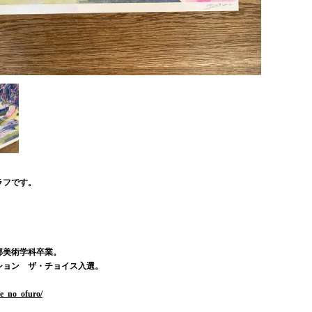
ラフです。
部美術学科卒業。
ーション ザ・チョイス入選。
。
e_no_ofuro/