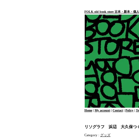
FOLK old book store 古本・新
Home
|
My account
|
Contact
|
Policy
|
T
リソグラフ 浜辺 大久保つ
Category :
グッズ