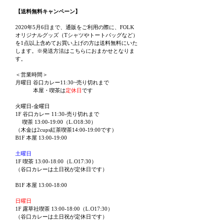
【送料無料キャンペーン】
2020年5月6日まで、通販をご利用の際に、FOLK
オリジナルグッズ（Tシャツやトートバッグなど）
を1点以上含めてお買い上げの方は送料無料にいた
します。※発送方法はこちらにおまかせとなりま
す。
＜営業時間＞
月曜日 谷口カレー11:30~売り切れまで
本屋・喫茶は
定休日
です
火曜日-金曜日
1F 谷口カレー 11:30-売り切れまで
喫茶 13:00-19:00（L.O18:30）
（木金は2cups紅茶喫茶14:00-19:00です）
B1F 本屋 13:00-19:00
土曜日
1F 喫茶 13:00-18:00（L.O17:30）
（谷口カレーは土日祝が定休日です）
B1F 本屋 13:00-18:00
日曜日
1F 露草社喫茶 13:00-18:00（L.O17:30）
（谷口カレーは土日祝が定休日です）