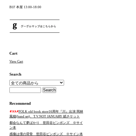
B1F 本屋 13:00-18:00
Cart
View Cart
Search
Recommend
FOLK old book store16周年『川』出演 岡林
風穂(band set)、T.V.NOT JANUARY 紙チケット
都会なんて夢ばかり 世田谷ピンポンズ ※サイ
ン本
感傷は僕の背骨 世田谷ピンポンズ ※サイン本