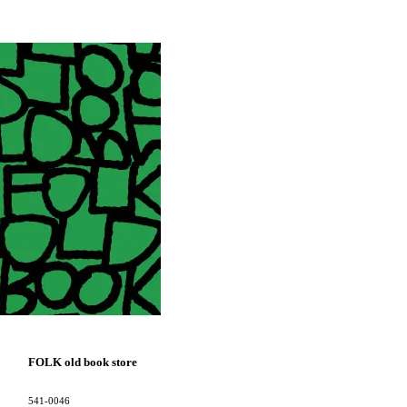
FOLK old book store
541-0046