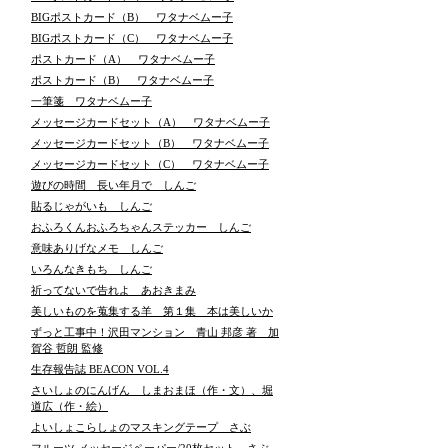
BIGポストカード（B） ワタナベムー子
BIGポストカード（C） ワタナベムー子
ポストカード（A） ワタナベムー子
ポストカード（B） ワタナベムー子
一筆箋 ワタナベムー子
メッセージカードセット（A） ワタナベムー子
メッセージカードセット（B） ワタナベムー子
メッセージカードセット（C） ワタナベムー子
遊びの時間 長い年月で しんご
貼るじゃがいも しんご
おふろくんおふろちゃんステッカー しんご
意味ありげなメモ しんご
いろんなきもち しんご
祈ってないで告れよ あおきまみ
美しいものを蒐集する羊 第１集 本は美しいか
ずっと工事中！沢田マンション 青山 邦彦 著 加
賀谷 哲朗 監修
生存報告誌 BEACON VOL.4
さいしょのにんげん しまおまほ（作・文）、堀
道広（作・絵）
よいしょこらしょのマスキングテープ さぶ