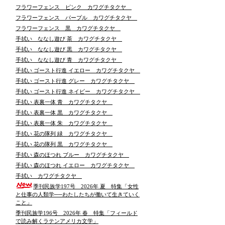
フラワーフェンス ピンク カワグチタクヤ
フラワーフェンス パープル カワグチタクヤ
フラワーフェンス 黒 カワグチタクヤ
手拭い ななし遊び 茶 カワグチタクヤ
手拭い ななし遊び 黒 カワグチタクヤ
手拭い ななし遊び 青 カワグチタクヤ
手拭い ゴースト行進 イエロー カワグチタクヤ
手拭い ゴースト行進 グレー カワグチタクヤ
手拭い ゴースト行進 ネイビー カワグチタクヤ
手拭い 表裏一体 青 カワグチタクヤ
手拭い 表裏一体 黒 カワグチタクヤ
手拭い 表裏一体 朱 カワグチタクヤ
手拭い 花の隊列 緑 カワグチタクヤ
手拭い 花の隊列 黒 カワグチタクヤ
手拭い 森のほつれ ブルー カワグチタクヤ
手拭い 森のほつれ イエロー カワグチタクヤ
手拭い カワグチタクヤ
季刊民族学197号 2026年 夏 特集「女性
と仕事の人類学──わたしたちが働いて生きていく
こと」
季刊民族学196号 2026年 春 特集「フィールド
で読み解くラテンアメリカ文学」