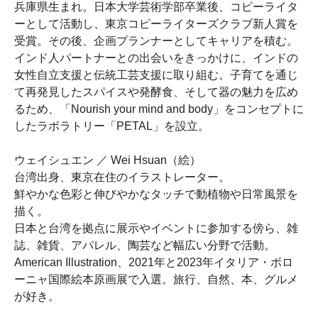
兵庫県生まれ。日本大学芸術学部卒業後、コピーライタ
ーとして活動し、東京コピーライターズクラブ新人賞を
受賞。その後、企画プランナーとしてキャリアを積む。
インド人パートナーとの出会いをきっかけに、インドの
女性自立支援と伝統工芸支援に取り組む。子育てを通じ
て再発見したスパイスや発酵食、そして器の魅力を広め
るため、「Nourish your mind and body」をコンセプトに
したラボラトリー「PETAL」を設立。
ウェイシュエン ／ Wei Hsuan（絵）
台湾出身、東京在住のイラストレーター。
鮮やかな色彩と伸びやかなタッチで動植物や日常風景を
描く。
日本と台湾を拠点に展示やイベントに参加する傍ら、雑
誌、雑貨、アパレル、陶芸など幅広い分野で活動。
American Illustration、2021年と2023年イタリア・ボロ
ーニャ国際絵本原画展で入選。旅行、自然、本、グルメ
が好き。