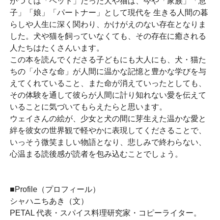
かつては「ペット」だった犬や猫は、今や「家族」「息
子」「娘」「パートナー」として現代を 生きる人間の暮
らしや人生に深く関わり、かけがえのない存在となりま
した。犬や猫を飼っていなくても、その存在に癒される
人たちはたくさんいます。
この本を読んでくださる子どもにも大人にも、犬・猫た
ちの「小さな命」が人間に温かな記憶と豊かな学びを与
えてくれていること、また命が消えていったとしても、
その体験を通して彼らが人間に計り知れない愛を伝えて
いることに気づいてもらえたらと思います。
ウェイさんの絵が、少女と犬の間に芽生えた温かな愛と
絆を彼女の世界観で軽やかに表現してくださることで、
いっそう微笑ましい物語となり、悲しみで終わらない、
心温まる読後感が読者を包み込むことでしょう。
■Profile（プロフィール）
シャハニちあき（文）
PETAL 代表・スパイス料理研究家・コピーライター。