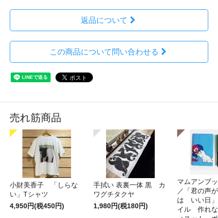
返品について
この商品について問い合わせる
売れ筋商品
マムアンブッ
小財美香子 「しらな
手拭い 表裏一体 黒 カ
／「君の声が
い」Tシャツ
ワグチタクヤ
は いい日」
4,950円(税450円)
1,980円(税180円)
イル 作れな