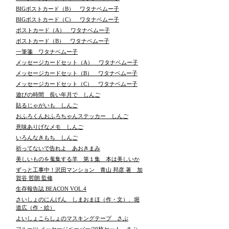
BIGポストカード（B） ワタナベムー子
BIGポストカード（C） ワタナベムー子
ポストカード（A） ワタナベムー子
ポストカード（B） ワタナベムー子
一筆箋 ワタナベムー子
メッセージカードセット（A） ワタナベムー子
メッセージカードセット（B） ワタナベムー子
メッセージカードセット（C） ワタナベムー子
遊びの時間 長い年月で しんご
貼るじゃがいも しんご
おふろくんおふろちゃんステッカー しんご
意味ありげなメモ しんご
いろんなきもち しんご
祈ってないで告れよ あおきまみ
美しいものを蒐集する羊 第１集 本は美しいか
ずっと工事中！沢田マンション 青山 邦彦 著 加
賀谷 哲朗 監修
生存報告誌 BEACON VOL.4
さいしょのにんげん しまおまほ（作・文）、堀
道広（作・絵）
よいしょこらしょのマスキングテープ さぶ