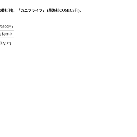
桑社刊)、『カニフライフ』 (星海社COMICS刊)。
(税600円)
り切れ中
品など)