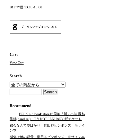
B1F 本屋 13:00-18:00
Cart
View Cart
Search
Recommend
FOLK old book store16周年『川』出演 岡林
風穂(band set)、T.V.NOT JANUARY 紙チケット
都会なんて夢ばかり 世田谷ピンポンズ ※サイ
ン本
感傷は僕の背骨 世田谷ピンポンズ ※サイン本