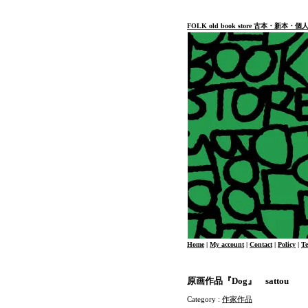
FOLK old book store 古本・新
Home
|
My account
|
Contact
|
Policy
|
T
原画作品『Dog』 sattou
Category :
作家作品