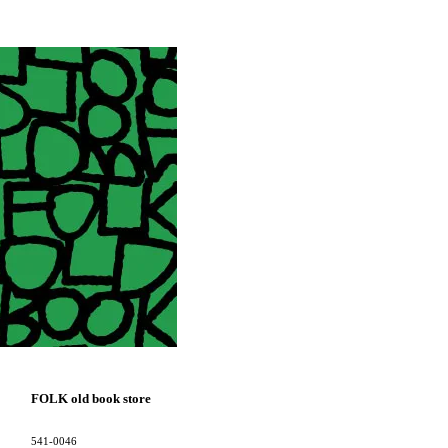
FOLK old book store
541-0046