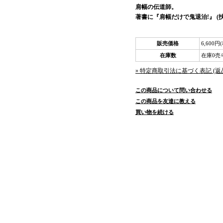
肩幅の伝道師。
著書に『肩幅だけで鬼退治!』 (扶
販売価格
6,600円
在庫数
在庫0売
» 特定商取引法に基づく表記 (返
この商品について問い合わせる
この商品を友達に教える
買い物を続ける