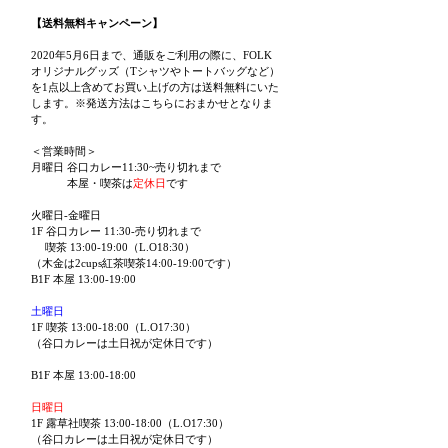
【送料無料キャンペーン】
2020年5月6日まで、通販をご利用の際に、FOLK
オリジナルグッズ（Tシャツやトートバッグなど）
を1点以上含めてお買い上げの方は送料無料にいた
します。※発送方法はこちらにおまかせとなりま
す。
＜営業時間＞
月曜日 谷口カレー11:30~売り切れまで
本屋・喫茶は
定休日
です
火曜日-金曜日
1F 谷口カレー 11:30-売り切れまで
喫茶 13:00-19:00（L.O18:30）
（木金は2cups紅茶喫茶14:00-19:00です）
B1F 本屋 13:00-19:00
土曜日
1F 喫茶 13:00-18:00（L.O17:30）
（谷口カレーは土日祝が定休日です）
B1F 本屋 13:00-18:00
日曜日
1F 露草社喫茶 13:00-18:00（L.O17:30）
（谷口カレーは土日祝が定休日です）