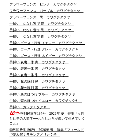
フラワーフェンス ピンク カワグチタクヤ
フラワーフェンス パープル カワグチタクヤ
フラワーフェンス 黒 カワグチタクヤ
手拭い ななし遊び 茶 カワグチタクヤ
手拭い ななし遊び 黒 カワグチタクヤ
手拭い ななし遊び 青 カワグチタクヤ
手拭い ゴースト行進 イエロー カワグチタクヤ
手拭い ゴースト行進 グレー カワグチタクヤ
手拭い ゴースト行進 ネイビー カワグチタクヤ
手拭い 表裏一体 青 カワグチタクヤ
手拭い 表裏一体 黒 カワグチタクヤ
手拭い 表裏一体 朱 カワグチタクヤ
手拭い 花の隊列 緑 カワグチタクヤ
手拭い 花の隊列 黒 カワグチタクヤ
手拭い 森のほつれ ブルー カワグチタクヤ
手拭い 森のほつれ イエロー カワグチタクヤ
手拭い カワグチタクヤ
季刊民族学197号 2026年 夏 特集「女性
と仕事の人類学──わたしたちが働いて生きていく
こと」
季刊民族学196号 2026年 春 特集「フィールド
で読み解くラテンアメリカ文学」