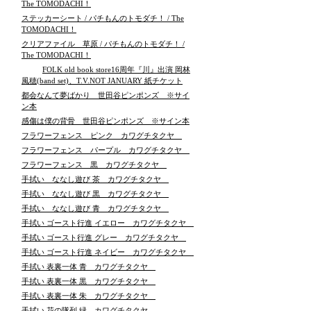
The TOMODACHI！
ステッカーシート / パチもんのトモダチ！ / The
TOMODACHI！
クリアファイル 草原 / パチもんのトモダチ！ /
The TOMODACHI！
FOLK old book store16周年『川』出演 岡林
風穂(band set)、T.V.NOT JANUARY 紙チケット
都会なんて夢ばかり 世田谷ピンポンズ ※サイ
ン本
感傷は僕の背骨 世田谷ピンポンズ ※サイン本
フラワーフェンス ピンク カワグチタクヤ
フラワーフェンス パープル カワグチタクヤ
フラワーフェンス 黒 カワグチタクヤ
手拭い ななし遊び 茶 カワグチタクヤ
手拭い ななし遊び 黒 カワグチタクヤ
手拭い ななし遊び 青 カワグチタクヤ
手拭い ゴースト行進 イエロー カワグチタクヤ
手拭い ゴースト行進 グレー カワグチタクヤ
手拭い ゴースト行進 ネイビー カワグチタクヤ
手拭い 表裏一体 青 カワグチタクヤ
手拭い 表裏一体 黒 カワグチタクヤ
手拭い 表裏一体 朱 カワグチタクヤ
手拭い 花の隊列 緑 カワグチタクヤ