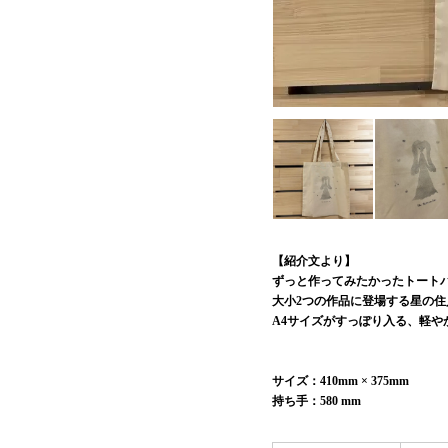
【紹介文より】
ずっと作ってみたかったトート
大小2つの作品に登場する星の
A4サイズがすっぽり入る、軽や
サイズ：410mm × 375mm
持ち手：580 mm