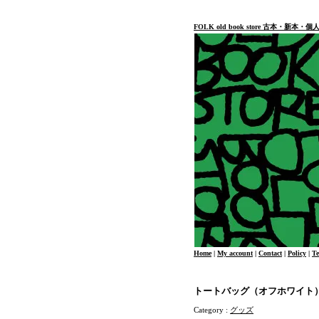
FOLK old book store 古本・新
Home
|
My account
|
Contact
|
Policy
|
T
トートバッグ（オフホワイト
Category :
グッズ