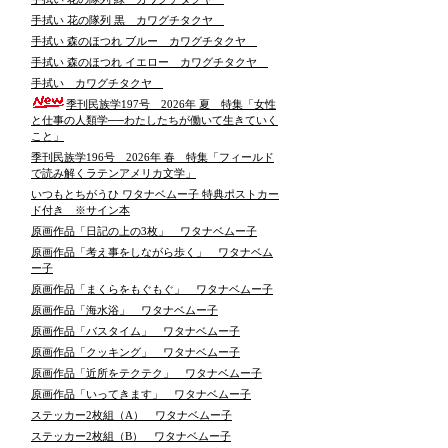
手拭い 花の隊列 黒 カワグチタクヤ
手拭い 森のほつれ ブルー カワグチタクヤ
手拭い 森のほつれ イエロー カワグチタクヤ
手拭い カワグチタクヤ
季刊民族学197号 2026年 夏 特集「女性
と仕事の人類学──わたしたちが働いて生きていく
こと」
季刊民族学196号 2026年 春 特集「フィールド
で読み解くラテンアメリカ文学」
いつもとちがうひ ワタナベムー子 特典ポストカー
ド付き ※サイン本
原画作品「日記の上の3枚」 ワタナベムー子
原画作品「考え事をしながら歩く」 ワタナベム
ー子
原画作品「まくらをもぐもぐ」 ワタナベムー子
原画作品「海水浴」 ワタナベムー子
原画作品「バスタイム」 ワタナベムー子
原画作品「クッキング」 ワタナベムー子
原画作品「近所をテクテク」 ワタナベムー子
原画作品「いってきます」 ワタナベムー子
ステッカー2枚組（A） ワタナベムー子
ステッカー2枚組（B） ワタナベムー子