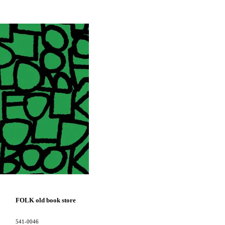
FOLK old book store
541-0046