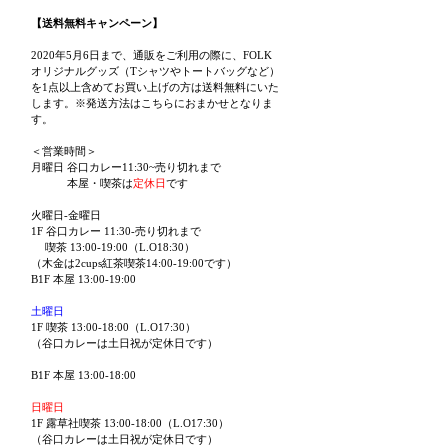
【送料無料キャンペーン】
2020年5月6日まで、通販をご利用の際に、FOLK
オリジナルグッズ（Tシャツやトートバッグなど）
を1点以上含めてお買い上げの方は送料無料にいた
します。※発送方法はこちらにおまかせとなりま
す。
＜営業時間＞
月曜日 谷口カレー11:30~売り切れまで
本屋・喫茶は
定休日
です
火曜日-金曜日
1F 谷口カレー 11:30-売り切れまで
喫茶 13:00-19:00（L.O18:30）
（木金は2cups紅茶喫茶14:00-19:00です）
B1F 本屋 13:00-19:00
土曜日
1F 喫茶 13:00-18:00（L.O17:30）
（谷口カレーは土日祝が定休日です）
B1F 本屋 13:00-18:00
日曜日
1F 露草社喫茶 13:00-18:00（L.O17:30）
（谷口カレーは土日祝が定休日です）