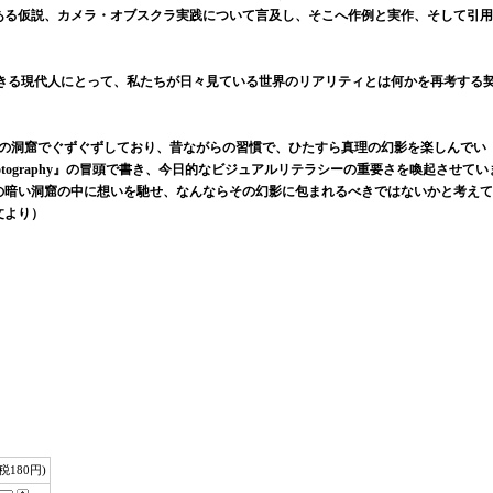
ある仮説、カメラ・オブスクラ実践について言及し、そこへ作例と実作、そして引用
。
る現代人にとって、私たちが日々見ている世界のリアリティとは何かを再考する
ンの洞窟でぐずぐずしており、昔ながらの習慣で、ひたすら真理の幻影を楽しんでい
photography』の冒頭で書き、今日的なビジュアルリテラシーの重要さを喚起させてい
の暗い洞窟の中に想いを馳せ、なんならその幻影に包まれるべきではないかと考えて
文より）
(税180円)