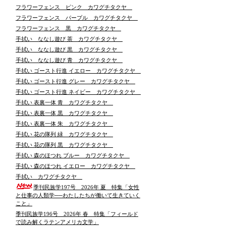
フラワーフェンス ピンク カワグチタクヤ
フラワーフェンス パープル カワグチタクヤ
フラワーフェンス 黒 カワグチタクヤ
手拭い ななし遊び 茶 カワグチタクヤ
手拭い ななし遊び 黒 カワグチタクヤ
手拭い ななし遊び 青 カワグチタクヤ
手拭い ゴースト行進 イエロー カワグチタクヤ
手拭い ゴースト行進 グレー カワグチタクヤ
手拭い ゴースト行進 ネイビー カワグチタクヤ
手拭い 表裏一体 青 カワグチタクヤ
手拭い 表裏一体 黒 カワグチタクヤ
手拭い 表裏一体 朱 カワグチタクヤ
手拭い 花の隊列 緑 カワグチタクヤ
手拭い 花の隊列 黒 カワグチタクヤ
手拭い 森のほつれ ブルー カワグチタクヤ
手拭い 森のほつれ イエロー カワグチタクヤ
手拭い カワグチタクヤ
季刊民族学197号 2026年 夏 特集「女性
と仕事の人類学──わたしたちが働いて生きていく
こと」
季刊民族学196号 2026年 春 特集「フィールド
で読み解くラテンアメリカ文学」