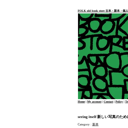
FOLK old book store 古本・新
Home
|
My account
|
Contact
|
Policy
|
T
seeing itself 新しい写真のため
Category :
新本