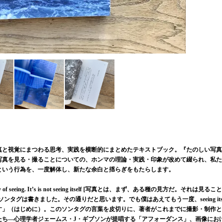
真と視覚にまつわる思考、実践を横断的にまとめたテキストブック。『たのしい写真
て、写真を見る・撮ることについての、ホンマの理論・実践・印象が改めて綴られ、私
という行為を、一度解体し、新たな余白と揺らぎをもたらします。
l, a way of seeing. It’s is not seeing itself [写真とは、まず、ある種の見方だ。それは見るこ
タグは書きました。その通りだと思います。でも僕はあえてもう一度、seeing itse
す」（はじめに）。このソンタグの言葉を皮切りに、著者がこれまでに撮影・制作と
たち―心理学者ジェームス・J・ギブソンが提唱する「アフォーダンス」、画像にお