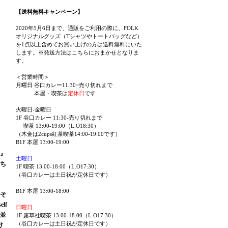
【送料無料キャンペーン】
2020年5月6日まで、通販をご利用の際に、FOLK
オリジナルグッズ（Tシャツやトートバッグなど）
を1点以上含めてお買い上げの方は送料無料にいた
します。※発送方法はこちらにおまかせとなりま
す。
＜営業時間＞
月曜日 谷口カレー11:30~売り切れまで
本屋・喫茶は
定休日
です
火曜日-金曜日
1F 谷口カレー 11:30-売り切れまで
喫茶 13:00-19:00（L.O18:30）
（木金は2cups紅茶喫茶14:00-19:00です）
B1F 本屋 13:00-19:00
』
土曜日
たち
1F 喫茶 13:00-18:00（L.O17:30）
（谷口カレーは土日祝が定休日です）
B1F 本屋 13:00-18:00
とそ
lf
日曜日
並
1F 露草社喫茶 13:00-18:00（L.O17:30）
（谷口カレーは土日祝が定休日です）
け