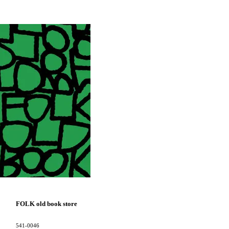
FOLK old book store
541-0046