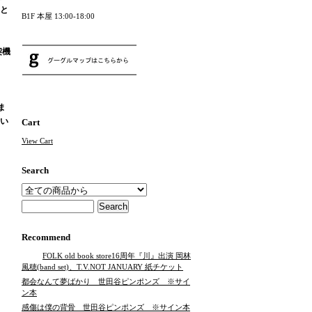
と
B1F 本屋 13:00-18:00
契機
ま
い
Cart
View Cart
Search
Recommend
FOLK old book store16周年『川』出演 岡林
風穂(band set)、T.V.NOT JANUARY 紙チケット
都会なんて夢ばかり 世田谷ピンポンズ ※サイ
ン本
感傷は僕の背骨 世田谷ピンポンズ ※サイン本