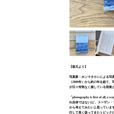
【版元より】
写真家・ホンマタカシによる写
（2009年）から約15年を経
が日々何気なく接している視覚
「photography is first of al
れ自体ではない]と、スーザン・ソン
から考えてみたいと思っていま
行して長く扱ってきたトピック