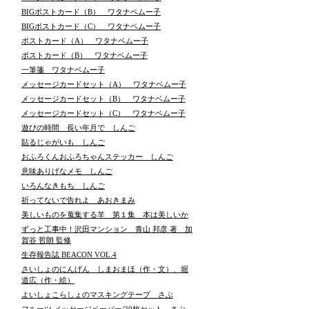
BIGポストカード（B） ワタナベムー子
BIGポストカード（C） ワタナベムー子
ポストカード（A） ワタナベムー子
ポストカード（B） ワタナベムー子
一筆箋 ワタナベムー子
メッセージカードセット（A） ワタナベムー子
メッセージカードセット（B） ワタナベムー子
メッセージカードセット（C） ワタナベムー子
遊びの時間 長い年月で しんご
貼るじゃがいも しんご
おふろくんおふろちゃんステッカー しんご
意味ありげなメモ しんご
いろんなきもち しんご
祈ってないで告れよ あおきまみ
美しいものを蒐集する羊 第１集 本は美しいか
ずっと工事中！沢田マンション 青山 邦彦 著 加
賀谷 哲朗 監修
生存報告誌 BEACON VOL.4
さいしょのにんげん しまおまほ（作・文）、堀
道広（作・絵）
よいしょこらしょのマスキングテープ さぶ