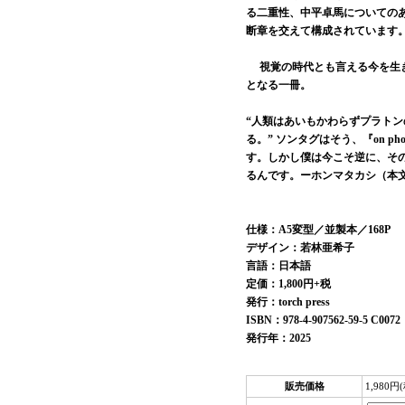
る二重性、中平卓馬についての
断章を交えて構成されています
視覚の時代とも言える今を生き
となる一冊。
“人類はあいもかわらずプラト
る。” ソンタグはそう、『on 
す。しかし僕は今こそ逆に、そ
るんです。ーホンマタカシ（本
仕様：A5変型／並製本／168P
デザイン：若林亜希子
言語：日本語
定価：1,800円+税
発行：torch press
ISBN：978-4-907562-59-5 C0072
発行年：2025
販売価格
1,980円