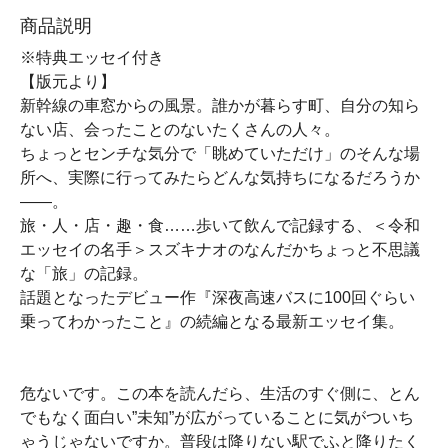
商品説明
※特典エッセイ付き
【版元より】
新幹線の車窓からの風景。誰かが暮らす町、自分の知ら
ない店、会ったことのないたくさんの人々。
ちょっとセンチな気分で「眺めていただけ」のそんな場
所へ、実際に行ってみたらどんな気持ちになるだろうか
――。
旅・人・店・趣・食……歩いて飲んで記録する、＜令和
エッセイの名手＞スズキナオのなんだかちょっと不思議
な「旅」の記録。
話題となったデビュー作『深夜高速バスに100回ぐらい
乗ってわかったこと』の続編となる最新エッセイ集。
危ないです。この本を読んだら、生活のすぐ側に、とん
でもなく面白い”未知”が広がっていることに気がついち
ゃうじゃないですか。普段は降りない駅でふと降りたく