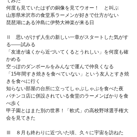
てみた
何度も見ていたはずの銅像を見てウオー！ と叫ぶ
山形県米沢市の食堂系ラーメンが好きで仕方がない
琵琶湖にある沖島に伊勢大神楽が来る日
Ⅱ 思いがけず人生の新しい一章がスタートした気がす
る――試みる
「友達が遠くから近づいてくるとうれしい」を何度も確
かめる
空っぽのダンボールをみんなで運んで仲良くなる
「15年間すき焼きを食べていない」という友人とすき焼
きを食べに行く
知らない部屋の台所に立ってしゃぶしゃぶを食べた夜
パチンコ店に併設されている食堂のラーメンばかりを食
べ歩く
甲子園とはまた別の世界！「軟式」の高校野球選手権大
会を見てきた
Ⅲ ８月も終わりに近づいた頃、久々に宇宙を訪ねた