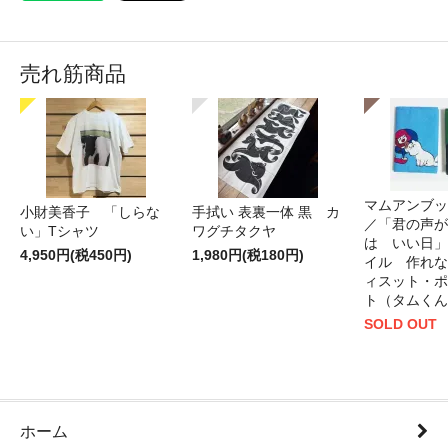
売れ筋商品
マムアンブッ
小財美香子 「しらな
手拭い 表裏一体 黒 カ
／「君の声が
い」Tシャツ
ワグチタクヤ
は いい日」
4,950円(税450円)
1,980円(税180円)
イル 作れな
ィスット・ポ
ト（タムくん
SOLD OUT
ホーム