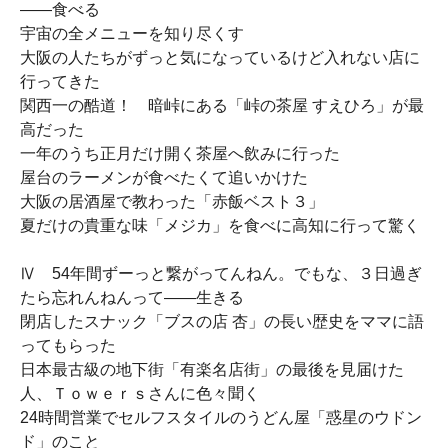
――食べる
宇宙の全メニューを知り尽くす
大阪の人たちがずっと気になっているけど入れない店に
行ってきた
関西一の酷道！ 暗峠にある「峠の茶屋 すえひろ」が最
高だった
一年のうち正月だけ開く茶屋へ飲みに行った
屋台のラーメンが食べたくて追いかけた
大阪の居酒屋で教わった「赤飯ベスト３」
夏だけの貴重な味「メジカ」を食べに高知に行って驚く
Ⅳ 54年間ずーっと繋がってんねん。でもな、３日過ぎ
たら忘れんねんって――生きる
閉店したスナック「ブスの店 杏」の長い歴史をママに語
ってもらった
日本最古級の地下街「有楽名店街」の最後を見届けた
人、Ｔｏｗｅｒｓさんに色々聞く
24時間営業でセルフスタイルのうどん屋「惑星のウドン
ド」のこと