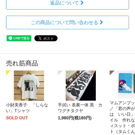
返品について
この商品について問い合わせる
売れ筋商品
マムアンブッ
小財美香子 「しらな
手拭い 表裏一体 黒 カ
／「君の声が
い」Tシャツ
ワグチタクヤ
は いい日」
SOLD OUT
1,980円(税180円)
イル 作れな
ィスット・ポ
ト（タムくん