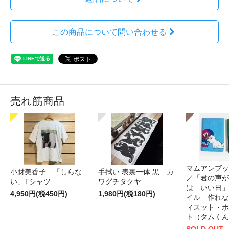
この商品について問い合わせる
売れ筋商品
マムアンブッ
小財美香子 「しらな
手拭い 表裏一体 黒 カ
／「君の声が
い」Tシャツ
ワグチタクヤ
は いい日」
4,950円(税450円)
1,980円(税180円)
イル 作れな
ィスット・ポ
ト（タムくん