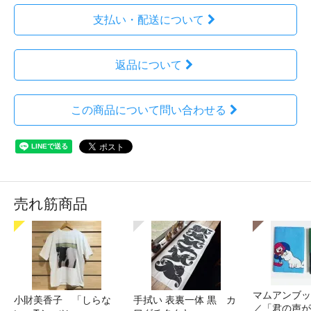
支払い・配送について
返品について
この商品について問い合わせる
売れ筋商品
マムアンブッ
小財美香子 「しらな
手拭い 表裏一体 黒 カ
／「君の声が