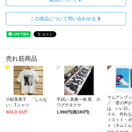
この商品について問い合わせる
売れ筋商品
マムアンブッ
小財美香子 「しらな
手拭い 表裏一体 黒 カ
／「君の声が
い」Tシャツ
ワグチタクヤ
は いい日」
SOLD OUT
1,980円(税180円)
イル 作れな
ィスット・ポ
ト（タムくん