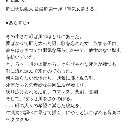
劇団子供鉅人 音楽劇第一弾『電気女夢太る』
●あらすじ●
その小さな町は川のほとりにあった。
夢ばかりで肥え太った男、歌を忘れた女、旅する子供、
彼らはがさつで無邪気な暮らしの中で、他愛のない歴史
を紡いでいた｡
ところへ、川の上流から、きらびやかな死体が幾つも
町に流れ込んで来たのであった｡
何も語らない死体たち、興奮に沸き返る町、
死体たちとの奇妙な共同生活が始まり、
繰り広げられる活劇、ロマンス、悲劇、喜劇、
そして、彼らは川をさかのぼる｡
……町の人々の希望に満ちた破綻を、
生演奏の調べに乗せて描く、にやりと涙こぼれる音楽ス
ペクタクル！