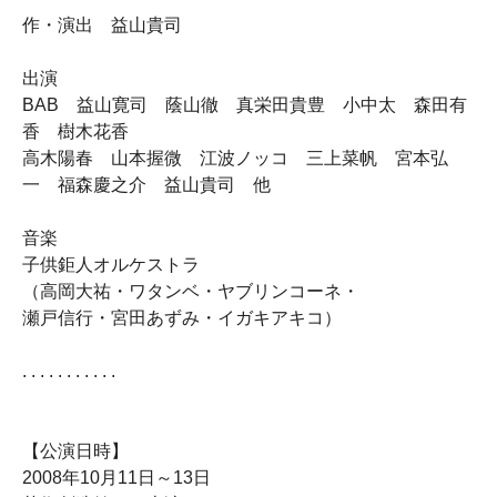
作・演出 益山貴司
出演
BAB 益山寛司 蔭山徹 真栄田貴豊 小中太 森田有
香 樹木花香
高木陽春 山本握微 江波ノッコ 三上菜帆 宮本弘
一 福森慶之介 益山貴司 他
音楽
子供鉅人オルケストラ
（高岡大祐・ワタンベ・ヤブリンコーネ・
瀬戸信行・宮田あずみ・イガキアキコ）
. . . . . . . . . . .
【公演日時】
2008年10月11日～13日