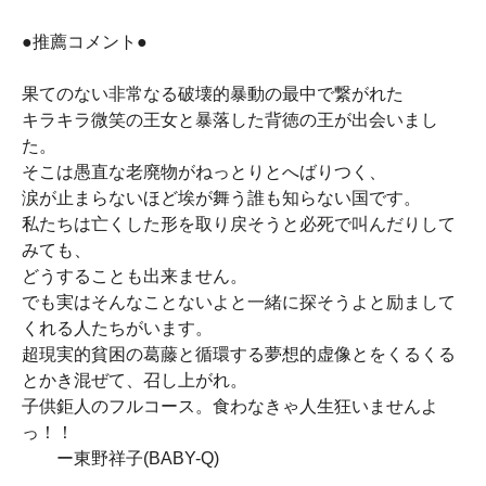
●推薦コメント●
果てのない非常なる破壊的暴動の最中で繋がれた
キラキラ微笑の王女と暴落した背徳の王が出会いまし
た。
そこは愚直な老廃物がねっとりとへばりつく、
涙が止まらないほど埃が舞う誰も知らない国です。
私たちは亡くした形を取り戻そうと必死で叫んだりして
みても、
どうすることも出来ません。
でも実はそんなことないよと一緒に探そうよと励まして
くれる人たちがいます。
超現実的貧困の葛藤と循環する夢想的虚像とをくるくる
とかき混ぜて、召し上がれ。
子供鉅人のフルコース。食わなきゃ人生狂いませんよ
っ！！
ー東野祥子(BABY-Q)