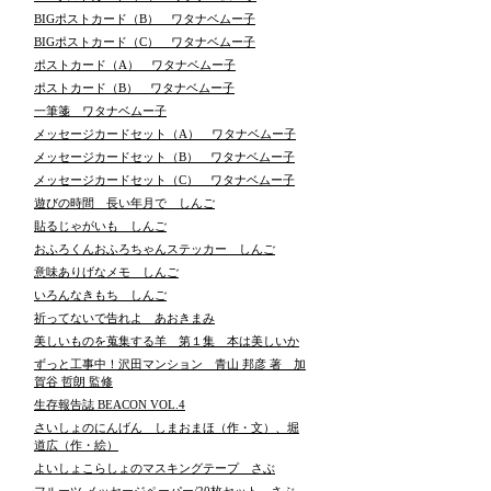
BIGポストカード（B） ワタナベムー子
BIGポストカード（C） ワタナベムー子
ポストカード（A） ワタナベムー子
ポストカード（B） ワタナベムー子
一筆箋 ワタナベムー子
メッセージカードセット（A） ワタナベムー子
メッセージカードセット（B） ワタナベムー子
メッセージカードセット（C） ワタナベムー子
遊びの時間 長い年月で しんご
貼るじゃがいも しんご
おふろくんおふろちゃんステッカー しんご
意味ありげなメモ しんご
いろんなきもち しんご
祈ってないで告れよ あおきまみ
美しいものを蒐集する羊 第１集 本は美しいか
ずっと工事中！沢田マンション 青山 邦彦 著 加
賀谷 哲朗 監修
生存報告誌 BEACON VOL.4
さいしょのにんげん しまおまほ（作・文）、堀
道広（作・絵）
よいしょこらしょのマスキングテープ さぶ