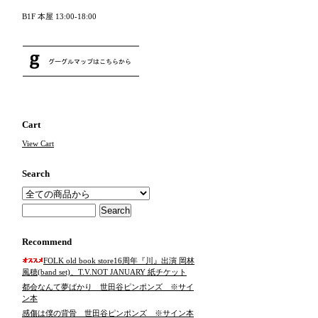
B1F 本屋 13:00-18:00
Cart
View Cart
Search
Recommend
FOLK old book store16周年『川』出演 岡林
風穂(band set)、T.V.NOT JANUARY 紙チケット
都会なんて夢ばかり 世田谷ピンポンズ ※サイ
ン本
感傷は僕の背骨 世田谷ピンポンズ ※サイン本