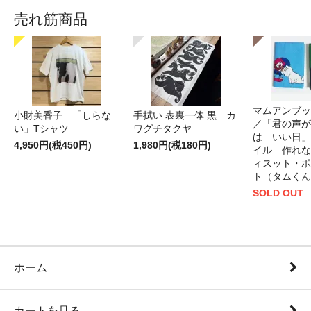
売れ筋商品
マムアンブッ
小財美香子 「しらな
手拭い 表裏一体 黒 カ
／「君の声が
い」Tシャツ
ワグチタクヤ
は いい日」
4,950円(税450円)
1,980円(税180円)
イル 作れな
ィスット・ポ
ト（タムくん
SOLD OUT
ホーム
カートを見る