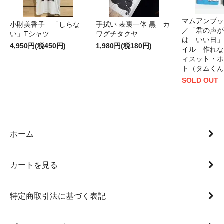
マムアンブッ
小財美香子 「しらな
手拭い 表裏一体 黒 カ
／「君の声が
い」Tシャツ
ワグチタクヤ
は いい日」
4,950円(税450円)
1,980円(税180円)
イル 作れな
ィスット・ポ
ト（タムくん
SOLD OUT
ホーム
カートを見る
特定商取引法に基づく表記