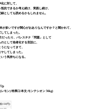
浄化に対して、
う抵抗できるか考え続け、実践し続け、
記録としても読めるかもしれません。
の本が多いですが関心がおありなんですか？と聞かれて、
ズしてしまった。
方だったり、パレスチナ「問題」として
ものとして他者化する言説に、
ようになってきて、
モヤしてしまった。
という気持ちになる。
72p
モン) 特厚口/本文:モンテシオン 56kg)
(税150円)