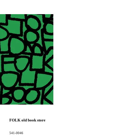
FOLK old book store
541-0046