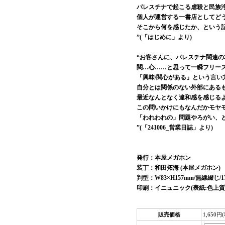
パレスチナで起こる虐殺と民族
個人が運営する一書店としてど
そこから何を感じたか、という
”(「はじめに」より)
“お客さんに、パレスチナ関連
関…心……と思って一瞬フリー
「興味/関心がある」という言い
自分とは関係のない外部にある
最近なんとなく違和感を感じる
この問いかけにもなんだかモヤ
「われわれの」問題やろがい、
”(「241006_営業日誌」より)
発行：本屋メガホン
装丁：和田拓海 (本屋メガホン)
判型：W83×H157mm/無線綴じ/1
印刷：イニュニック(表紙:色上質(レ
販売価格
1,650円