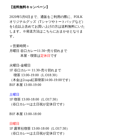
【送料無料キャンペーン】
2020年5月6日まで、通販をご利用の際に、FOLK
オリジナルグッズ（Tシャツやトートバッグなど）
を1点以上含めてお買い上げの方は送料無料にいた
します。※発送方法はこちらにおまかせとなりま
す。
＜営業時間＞
月曜日 谷口カレー11:30~売り切れまで
本屋・喫茶は
定休日
です
火曜日-金曜日
1F 谷口カレー 11:30-売り切れまで
喫茶 13:00-19:00（L.O18:30）
（木金は2cups紅茶喫茶14:00-19:00です）
B1F 本屋 13:00-19:00
土曜日
1F 喫茶 13:00-18:00（L.O17:30）
（谷口カレーは土日祝が定休日です）
B1F 本屋 13:00-18:00
日曜日
1F 露草社喫茶 13:00-18:00（L.O17:30）
（谷口カレーは土日祝が定休日です）