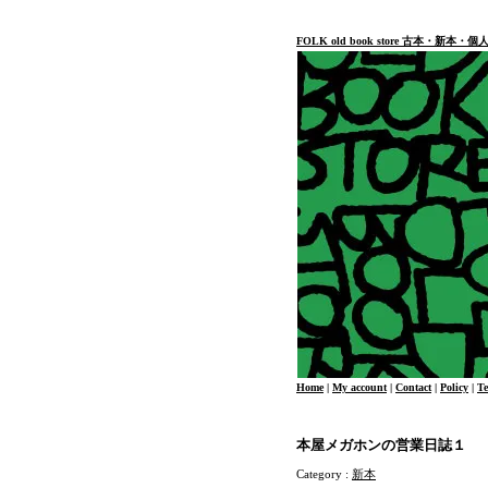
FOLK old book store 古本・新
Home
|
My account
|
Contact
|
Policy
|
T
本屋メガホンの営業日誌１
Category :
新本