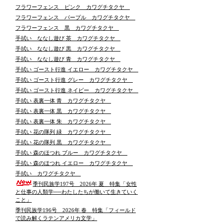
フラワーフェンス ピンク カワグチタクヤ
フラワーフェンス パープル カワグチタクヤ
フラワーフェンス 黒 カワグチタクヤ
手拭い ななし遊び 茶 カワグチタクヤ
手拭い ななし遊び 黒 カワグチタクヤ
手拭い ななし遊び 青 カワグチタクヤ
手拭い ゴースト行進 イエロー カワグチタクヤ
手拭い ゴースト行進 グレー カワグチタクヤ
手拭い ゴースト行進 ネイビー カワグチタクヤ
手拭い 表裏一体 青 カワグチタクヤ
手拭い 表裏一体 黒 カワグチタクヤ
手拭い 表裏一体 朱 カワグチタクヤ
手拭い 花の隊列 緑 カワグチタクヤ
手拭い 花の隊列 黒 カワグチタクヤ
手拭い 森のほつれ ブルー カワグチタクヤ
手拭い 森のほつれ イエロー カワグチタクヤ
手拭い カワグチタクヤ
季刊民族学197号 2026年 夏 特集「女性
と仕事の人類学──わたしたちが働いて生きていく
こと」
季刊民族学196号 2026年 春 特集「フィールド
で読み解くラテンアメリカ文学」