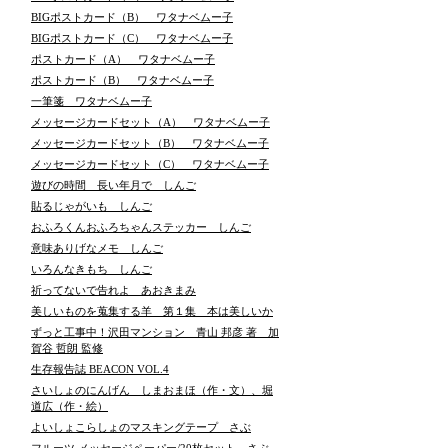
BIGポストカード（B） ワタナベムー子
BIGポストカード（C） ワタナベムー子
ポストカード（A） ワタナベムー子
ポストカード（B） ワタナベムー子
一筆箋 ワタナベムー子
メッセージカードセット（A） ワタナベムー子
メッセージカードセット（B） ワタナベムー子
メッセージカードセット（C） ワタナベムー子
遊びの時間 長い年月で しんご
貼るじゃがいも しんご
おふろくんおふろちゃんステッカー しんご
意味ありげなメモ しんご
いろんなきもち しんご
祈ってないで告れよ あおきまみ
美しいものを蒐集する羊 第１集 本は美しいか
ずっと工事中！沢田マンション 青山 邦彦 著 加
賀谷 哲朗 監修
生存報告誌 BEACON VOL.4
さいしょのにんげん しまおまほ（作・文）、堀
道広（作・絵）
よいしょこらしょのマスキングテープ さぶ