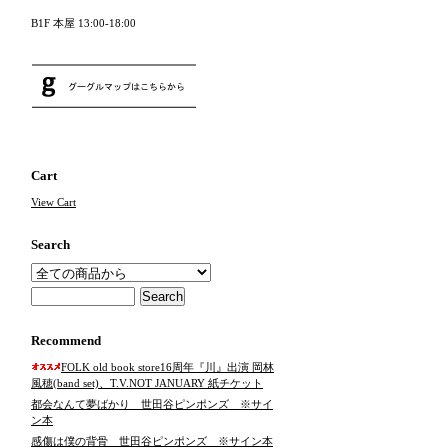
B1F 本屋 13:00-18:00
Cart
View Cart
Search
Recommend
FOLK old book store16周年『川』出演 岡林
風穂(band set)、T.V.NOT JANUARY 紙チケット
都会なんて夢ばかり 世田谷ピンポンズ ※サイ
ン本
感傷は僕の背骨 世田谷ピンポンズ ※サイン本