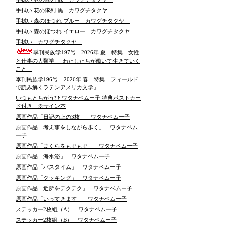
手拭い 花の隊列 黒 カワグチタクヤ
手拭い 森のほつれ ブルー カワグチタクヤ
手拭い 森のほつれ イエロー カワグチタクヤ
手拭い カワグチタクヤ
季刊民族学197号 2026年 夏 特集「女性
と仕事の人類学──わたしたちが働いて生きていく
こと」
季刊民族学196号 2026年 春 特集「フィールド
で読み解くラテンアメリカ文学」
いつもとちがうひ ワタナベムー子 特典ポストカー
ド付き ※サイン本
原画作品「日記の上の3枚」 ワタナベムー子
原画作品「考え事をしながら歩く」 ワタナベム
ー子
原画作品「まくらをもぐもぐ」 ワタナベムー子
原画作品「海水浴」 ワタナベムー子
原画作品「バスタイム」 ワタナベムー子
原画作品「クッキング」 ワタナベムー子
原画作品「近所をテクテク」 ワタナベムー子
原画作品「いってきます」 ワタナベムー子
ステッカー2枚組（A） ワタナベムー子
ステッカー2枚組（B） ワタナベムー子