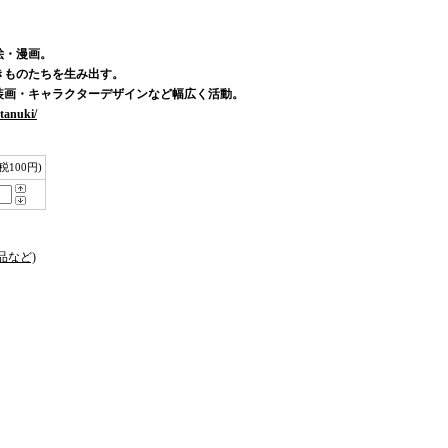
絵・漫画。
きものたちを生み出す。
装画・キャラクターデザインなど幅広く活動。
tanuki/
(税100円)
品など)