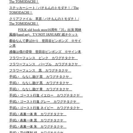
The TOMODACHI！
ステッカーシート / パチもんのトモダチ！ / The
TOMODACHI！
クリアファイル 草原 / パチもんのトモダチ！ /
The TOMODACHI！
FOLK old book store16周年『川』出演 岡林
風穂(band set)、T.V.NOT JANUARY 紙チケット
都会なんて夢ばかり 世田谷ピンポンズ ※サイ
ン本
感傷は僕の背骨 世田谷ピンポンズ ※サイン本
フラワーフェンス ピンク カワグチタクヤ
フラワーフェンス パープル カワグチタクヤ
フラワーフェンス 黒 カワグチタクヤ
手拭い ななし遊び 茶 カワグチタクヤ
手拭い ななし遊び 黒 カワグチタクヤ
手拭い ななし遊び 青 カワグチタクヤ
手拭い ゴースト行進 イエロー カワグチタクヤ
手拭い ゴースト行進 グレー カワグチタクヤ
手拭い ゴースト行進 ネイビー カワグチタクヤ
手拭い 表裏一体 青 カワグチタクヤ
手拭い 表裏一体 黒 カワグチタクヤ
手拭い 表裏一体 朱 カワグチタクヤ
手拭い 花の隊列 緑 カワグチタクヤ