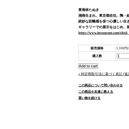
東海林たぬき
湘南生まれ。東京都在住。陶・
絶妙な距離感を保つ心優しい生
ギャラリーでの展示をはじめ、
https://www.instagram.com/shoji_
販売価格
1,100円
購入数
» 特定商取引法に基づく表記 (返
この商品について問い合わせる
この商品を友達に教える
買い物を続ける