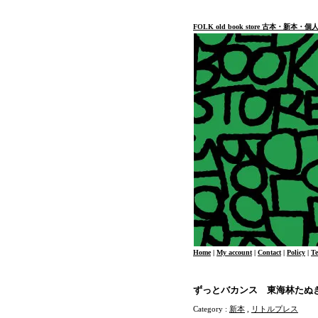
FOLK old book store 古本・新
Home
|
My account
|
Contact
|
Policy
|
T
ずっとバカンス 東海林たぬ
Category :
新本
,
リトルプレス