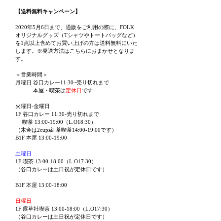
【送料無料キャンペーン】
2020年5月6日まで、通販をご利用の際に、FOLK
オリジナルグッズ（Tシャツやトートバッグなど）
を1点以上含めてお買い上げの方は送料無料にいた
します。※発送方法はこちらにおまかせとなりま
す。
＜営業時間＞
月曜日 谷口カレー11:30~売り切れまで
本屋・喫茶は
定休日
です
火曜日-金曜日
1F 谷口カレー 11:30-売り切れまで
喫茶 13:00-19:00（L.O18:30）
（木金は2cups紅茶喫茶14:00-19:00です）
B1F 本屋 13:00-19:00
土曜日
1F 喫茶 13:00-18:00（L.O17:30）
（谷口カレーは土日祝が定休日です）
B1F 本屋 13:00-18:00
日曜日
1F 露草社喫茶 13:00-18:00（L.O17:30）
（谷口カレーは土日祝が定休日です）