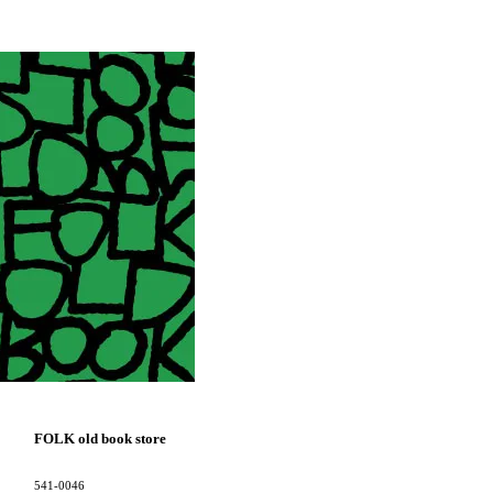
FOLK old book store
541-0046