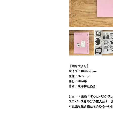
【紹介文より】
サイズ：182×257mm
仕様：36ページ
発行：2024年
著者：東海林たぬき
ショート漫画「ずっとバカンス
ユニバースみやげの主人公？「
不思議な生き物たちのゆる〜い