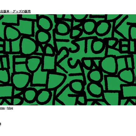
本・個人出版本・グッズの販売
erms
|
blog
き