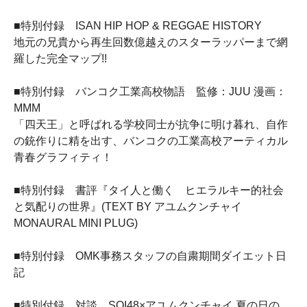
■特別付録 ISAN HIP HOP & REGGAE HISTORY
地元の兄貴から再生回数億越えのスターラッパーまで網
羅した完全マップ!!
■特別付録 バンコク工業高校物語 監修：JUU 漫画：
MMM
「四天王」と呼ばれる学校同士が抗争に明け暮れ、自作
の銃作りに精を出す、バンコクの工業高校アーティカル
青春グラフィティ！
■特別付録 書評『タイ人と働く ヒエラルキー的社会
と気配りの世界』(TEXT BY アユムクンチャイ
MONAURAL MINI PLUG)
■特別付録 OMK事務スタッフの自粛期間ダイエット日
記
■特別付録 対談 SOI48×アユムクンチャイ 夏の日の