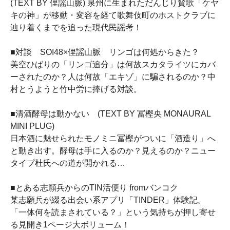
(TEXT BY 俚謡山脈) 泉州に生まれただんじり賛歌「ケヤ
キの神」が移動・変容を経て歌舞伎町のホストクラブに
辿り着くまでを追った現代民謡考！
■対談 SOI48×俚謡山脈 リンゴは何処からきた？
美空ひばりの「リンゴ追分」は何故スカタライツにカバ
ーされたのか？人は何故「エキゾ」に騙されるのか？中
村とうようと竹中労に捧げる対談。
■清酒酵母は動かない (TEXT BY 冨樫央 MONAURAL
MINI PLUG)
日本酒に魅せられたモノミニ冨樫がついに「酒造り」へ
と動き出す。酵母は手に入るのか？見えるのか？ニュー
タイプ杜氏への道が開かれる…
■とある志願兵からのTIN活便り fromバンコク
某志願兵が綴る出会い系アプリ「TINDER」体験記。
「一体何を読まされている？」という気持ちが押し寄せ
る見開き1ページ大ボリューム！