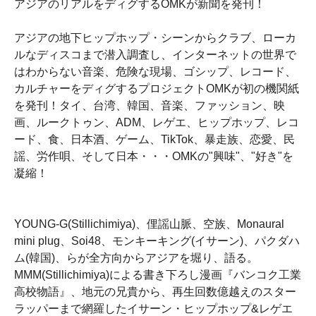
アジアのリアルをディグするOMKが新聞を発刊！
アジアの地下ヒップホップ・シーンからクラブ、ローカ
ルなディスコまで潜入調査し、インターネットの世界で
はわからない音楽、危険な現場、ゴシップ、レコード、
カルチャーをディグするプロジェクトOMKが初の機関紙
を発刊！タイ、台湾、韓国、音楽、ファッション、映
画、ルークトゥン、ADM、レゲエ、ヒップホップ、レコ
ード、食、日本酒、ゲーム、TikTok、暴走族、恋愛、民
謡、労作唄、そして日本・・・OMKの"興味"、"好き"を
凝縮！
YOUNG-G(Stillichimiya)、俚謡山脈、空族、Monaural
mini plug、Soi48、モンキーキング(イサーン)、パクダハ
ム(韓国)、らが全方向からアジアを堀り、語る。
MMM(Stillichimiya)による書き下ろし漫画『バンコク工業
高校物語』、地元の兄貴から、再生回数億越えのスター
ラッパーまで網羅したイサーン・ヒップホップ&レゲエ