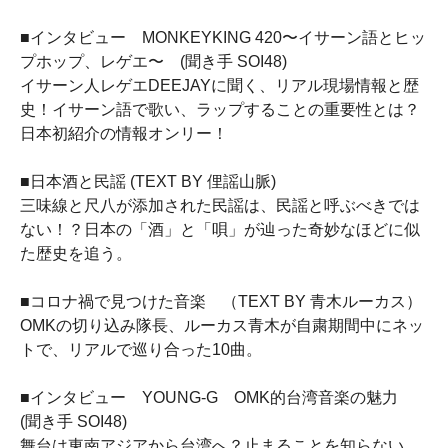
■インタビュー MONKEYKING 420〜イサーン語とヒッ
プホップ、レゲエ〜 (聞き手 SOI48)
イサーン人レゲエDEEJAYに聞く、リアル現場情報と歴
史！イサーン語で歌い、ラップすることの重要性とは？
日本初紹介の情報オンリー！
■日本酒と民謡 (TEXT BY 俚謡山脈)
三味線と尺八が添加された民謡は、民謡と呼ぶべきでは
ない！？日本の「酒」と「唄」が辿った奇妙なほどに似
た歴史を追う。
■コロナ禍で見つけた音楽 （TEXT BY 青木ルーカス）
OMKの切り込み隊長、ルーカス青木が自粛期間中にネッ
トで、リアルで巡り合った10曲。
■インタビュー YOUNG-G OMK的台湾音楽の魅力
(聞き手 SOI48)
舞台は東南アジアから台湾へ？止まることを知らない