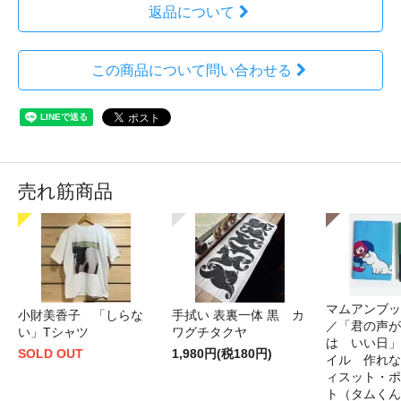
返品について
この商品について問い合わせる
売れ筋商品
マムアンブッ
小財美香子 「しらな
手拭い 表裏一体 黒 カ
／「君の声が
い」Tシャツ
ワグチタクヤ
は いい日」
SOLD OUT
1,980円(税180円)
イル 作れな
ィスット・ポ
ト（タムくん