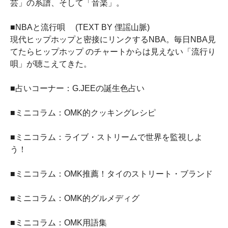
芸」の系譜、そして「音楽」。
■NBAと流行唄 (TEXT BY 俚謡山脈)
現代ヒップホップと密接にリンクするNBA。毎日NBA見
てたらヒップホップ のチャートからは見えない「流行り
唄」が聴こえてきた。
■占いコーナー：G.JEEの誕生色占い
■ミニコラム：OMK的クッキングレシピ
■ミニコラム：ライブ・ストリームで世界を監視しよ
う！
■ミニコラム：OMK推薦！タイのストリート・ブランド
■ミニコラム：OMK的グルメディグ
■ミニコラム：OMK用語集