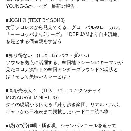
YOUNG-Gのディグ、最新の報告！
■JOSHI?! (TEXT BY SOI48)
女子プロレスから見えてくる、グローバルvsローカル。
「ヨーロッパよりJリーグ」「DEF JAMより自主流通」
を是とする価値観を学ぼう
■知り得ない (TEXT BY パク・ダハム)
ソウルを拠点に活躍する、韓国地下シーンのキーマンが
見たコロナ流行下の韓国アンダーグラウンドの現状と
は？そして美味いカレーとは？
■音を売る人々 (TEXT BY アユムクンチャイ
MONAURAL MINI PLUG)
タイの現場から伝える「練り歩き楽団」リアル・ルポ。
ギャラから日程表まで掲載したハードコア読み物！
■現代の労作唄・騒ぎ唄、シャンパンコールを追って