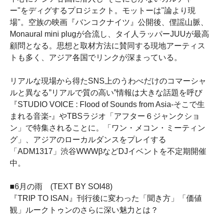
ー"をディグするプロジェクト。モットーは"論より現
場"。空族の映画『バンコクナイツ』公開後、俚謡山脈、
Monaural mini plugが合流し、タイ人ラッパーJUUが最高
顧問となる。思想と取材方法に賛同する現地アーティス
トも多く、アジア各国でリンクが深まっている。
リアルな現場から得たSNS上のうわべだけのコマーシャ
ルと異なる”リアルで質の高い”情報は大きな話題を呼び
『STUDIO VOICE : Flood of Sounds from Asia-そこで生
まれる音楽-』やTBSラジオ「アフター６ジャンクショ
ン」で特集されることに。「ワン・メコン・ミーティン
グ」、アジアのローカルダンスをプレイする
「ADM1317」渋谷WWWβなどDJイベントを不定期開催
中。
■6月の雨 (TEXT BY SOI48)
『TRIP TO ISAN』刊行後に変わった「聞き方」「価値
観」ルークトゥンのさらに深い魅力とは？