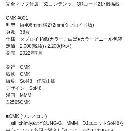
完全マップ付属。32コンテンツ、QRコード217個掲載！
OMK #001
判型 縦406mm×横272mm(タブロイド版)
頁数 38頁
仕様 タブロイド紙(カラー、白黒)/カラービニール包装
定価 2,000(税抜) / 2,200(税込)
発売 2022年7月
発行 OMK
監修 OMK
編集 Soi48、俚謡山脈
デザイン Soi48
漫画 MMM
©︎2565OMK
■OMK (ワンメコン)
stillichimiyaのYOUNG-G、MMM、DJユニットSoi48を
中心にアジア各国に潜入し"そこにしかないカルチャ