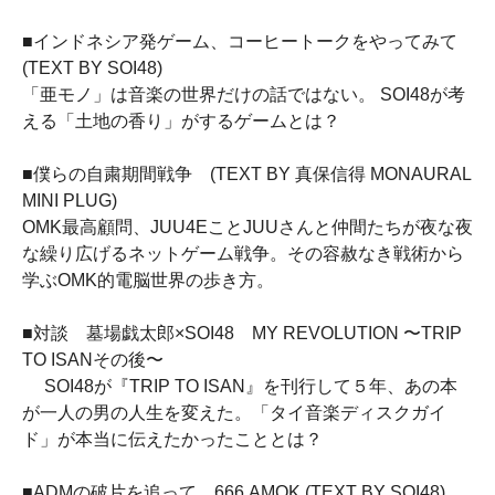
■インドネシア発ゲーム、コーヒートークをやってみて
(TEXT BY SOI48)
「亜モノ」は音楽の世界だけの話ではない。 SOI48が考
える「土地の香り」がするゲームとは？
■僕らの自粛期間戦争 (TEXT BY 真保信得 MONAURAL
MINI PLUG)
OMK最高顧問、JUU4EことJUUさんと仲間たちが夜な夜
な繰り広げるネットゲーム戦争。その容赦なき戦術から
学ぶOMK的電脳世界の歩き方。
■対談 墓場戯太郎×SOI48 MY REVOLUTION 〜TRIP
TO ISANその後〜
SOI48が『TRIP TO ISAN』を刊行して５年、あの本
が一人の男の人生を変えた。「タイ音楽ディスクガイ
ド」が本当に伝えたかったこととは？
■ADMの破片を追って 666 AMOK (TEXT BY SOI48)