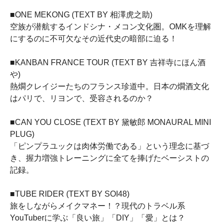
■ONE MEKONG (TEXT BY 相澤虎之助)
空族が潜航するインドシナ・メコン文化圏。OMKを理解
にするのに不可欠なその近代史の暗部に迫る！
■KANBAN FRANCE TOUR (TEXT BY 吉祥寺にほん酒
や)
熱燗クレイジーたちのフランス珍道中。日本の燗酒文化
はパリで、リヨンで、受容されるのか？
■CAN YOU CLOSE (TEXT BY 黛敏郎 MONAURAL MINI
PLUG)
「ピンプラユックは肉体労働である」という理念に基づ
き、握力増強トレーニングに全てを捧げたベーシストの
記録。
■TUBE RIDER (TEXT BY SOI48)
旅をしながらメイクマネー！？現代のトラベル系
YouTuberに学ぶ「良い旅」「DIY」「愛」とは？