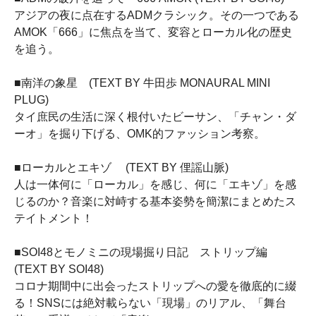
アジアの夜に点在するADMクラシック。その一つである
AMOK「666」に焦点を当て、変容とローカル化の歴史
を追う。
■南洋の象星 (TEXT BY 牛田歩 MONAURAL MINI
PLUG)
タイ庶民の生活に深く根付いたビーサン、「チャン・ダ
ーオ」を掘り下げる、OMK的ファッション考察。
■ローカルとエキゾ (TEXT BY 俚謡山脈)
人は一体何に「ローカル」を感じ、何に「エキゾ」を感
じるのか？音楽に対峙する基本姿勢を簡潔にまとめたス
テイトメント！
■SOI48とモノミニの現場掘り日記 ストリップ編
(TEXT BY SOI48)
コロナ期間中に出会ったストリップへの愛を徹底的に綴
る！SNSには絶対載らない「現場」のリアル、「舞台