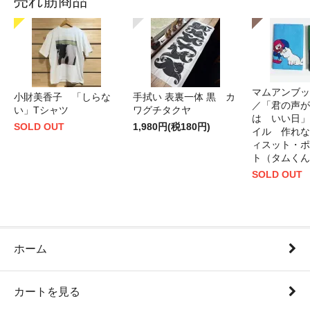
売れ筋商品
マムアンブッ
小財美香子 「しらな
手拭い 表裏一体 黒 カ
／「君の声が
い」Tシャツ
ワグチタクヤ
は いい日」
SOLD OUT
1,980円(税180円)
イル 作れな
ィスット・ポ
ト（タムくん
SOLD OUT
ホーム
カートを見る