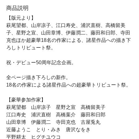
商品説明
【版元より】
萩尾望都、山岸凉子、江口寿史、浦沢直樹、高橋留美
子、星野之宣、山田章博、伊藤潤二、藤田和日郎、寺田
克也ほか超豪華18名の作家による、諸星作品への描き下
ろしトリビュート祭。
祝・デビュー50周年記念企画。
全ページ描き下ろしの新作。
18名の作家による諸星作品への超豪華トリビュート祭。
【豪華参加作家】
萩尾望都 山岸凉子 星野之宣 高橋留美子
江口寿史 浦沢直樹 高橋葉介 藤田和日郎
山田章博 伊藤潤二 寺田克也 古屋兎丸
近藤ようこ とり・みき 唐沢なをき
平野耕太 ヒグチユウコ