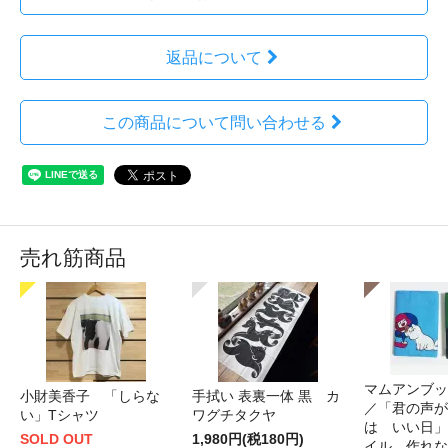
返品について
この商品について問い合わせる
売れ筋商品
マムアンブッ
小財美香子 「しらな
手拭い 表裏一体 黒 カ
／「君の声が
い」Tシャツ
ワグチタクヤ
は いい日」
SOLD OUT
1,980円(税180円)
イル 作れな